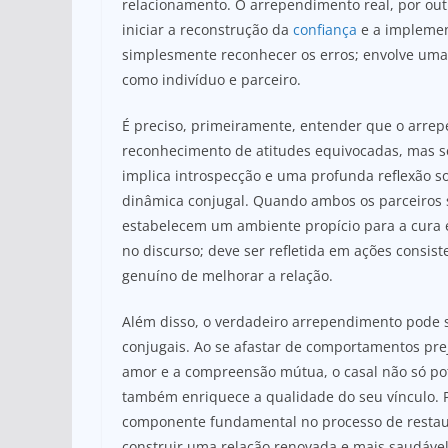
relacionamento. O arrependimento real, por outr
iniciar a reconstrução da
confiança
e a implement
simplesmente reconhecer os erros; envolve uma 
como indivíduo e parceiro.
É preciso, primeiramente, entender que o arrep
reconhecimento de atitudes equivocadas, mas s
implica introspecção e uma profunda reflexão s
dinâmica conjugal. Quando ambos os parceiros 
estabelecem um ambiente propício para a cura 
no discurso; deve ser refletida em ações consi
genuíno de melhorar a relação.
Além disso, o verdadeiro arrependimento pode s
conjugais. Ao se afastar de comportamentos prej
amor e a compreensão mútua, o casal não só pote
também enriquece a qualidade do seu vínculo. 
componente fundamental no processo de restaura
construir uma relação renovada e mais saudável