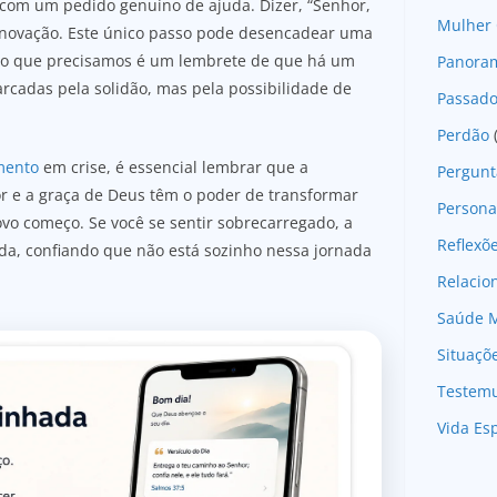
 com um pedido genuíno de ajuda. Dizer, “Senhor,
Mulher 
renovação. Este único passo pode desencadear uma
do o que precisamos é um lembrete de que há um
Panoram
rcadas pela solidão, mas pela possibilidade de
Passad
Perdão
mento
em crise, é essencial lembrar que a
Pergunt
r e a graça de Deus têm o poder de transformar
Persona
vo começo. Se você se sentir sobrecarregado, a
Reflexõ
da, confiando que não está sozinho nessa jornada
Relaci
Saúde M
Situaçõ
Testem
Vida Esp