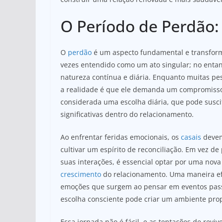
O Período de Perdão:
O
perdão
é um aspecto fundamental e transfor
vezes entendido como um ato singular; no entan
natureza contínua e diária. Enquanto muitas p
a realidade é que ele demanda um compromisso 
considerada uma escolha diária, que pode susc
significativas dentro do relacionamento.
Ao enfrentar feridas emocionais, os
casais
devem
cultivar um espírito de reconciliação. Em vez 
suas interações, é essencial optar por uma nov
crescimento
do relacionamento. Uma maneira efic
emoções que surgem ao pensar em eventos passa
escolha consciente pode criar um ambiente prop
Essa jornada não é fácil, e as tentações de rev