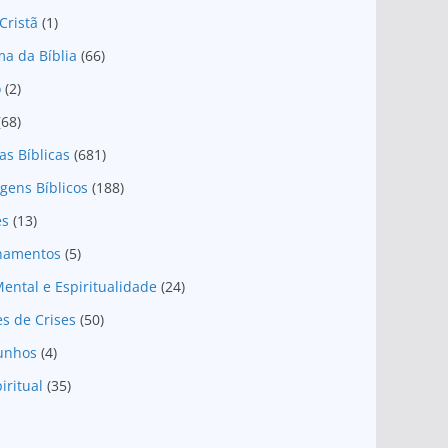
Cristã
(1)
a da Bíblia
(66)
o
(2)
(68)
as Bíblicas
(681)
gens Bíblicos
(188)
es
(13)
onamentos
(5)
ental e Espiritualidade
(24)
es de Crises
(50)
unhos
(4)
iritual
(35)