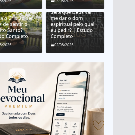
Como Deus distribui
08/2026
03/08/2026
dons espirituais?
Será que Deus vai
a o Cristão ser
me dar o dom
z de sentir o
espiritual pelo qual
ito Santo? |
eu pedir? | Estudo
do Completo
Completo
08/2026
02/08/2026