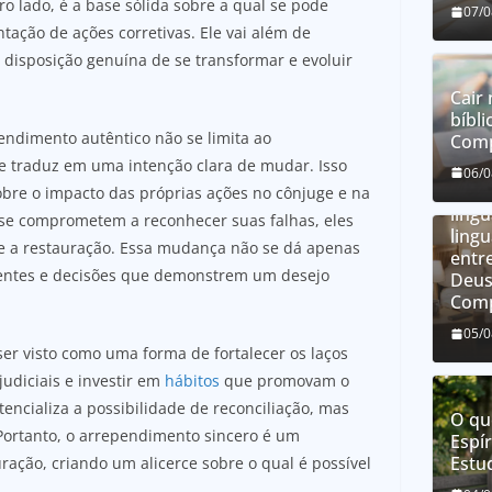
o lado, é a base sólida sobre a qual se pode
07/
ação de ações corretivas. Ele vai além de
disposição genuína de se transformar e evoluir
Cair 
bíbli
endimento autêntico não se limita ao
Comp
e traduz em uma intenção clara de mudar. Isso
O qu
06/
líng
obre o impacto das próprias ações no cônjuge e na
líng
se comprometem a reconhecer suas falhas, eles
ling
e a restauração. Essa mudança não se dá apenas
entre
stentes e decisões que demonstrem um desejo
Deus
Comp
05/
er visto como uma forma de fortalecer os laços
udiciais e investir em
hábitos
que promovam o
ncializa a possibilidade de reconciliação, mas
O qu
Portanto, o arrependimento sincero é um
Espír
Estu
ção, criando um alicerce sobre o qual é possível
.