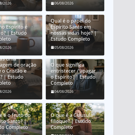
08/2026
06/08/2026
Qual é o papel do
no Espírito é
Espírito Santo em
co? | Estudo
nossas vidas hoje? |
leto
Estudo Completo
e é orar em
08/2026
05/08/2026
uas? É orar em
uas uma
uagem de oração
O que significa
 o Cristão e
entristecer / apagar
? | Estudo
o Espírito? | Estudo
leto
Completo
08/2026
04/08/2026
e é o fruto do
O que é a Cláusula
ito Santo? |
filioque? | Estudo
do Completo
Completo