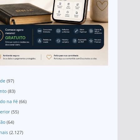
ade
(97)
nto
(83)
do na Fé
(66)
erior
(55)
são
(64)
nais
(2.127)