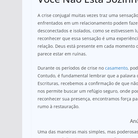
at
c
ar
s
e
e
A crise conjugal muitas vezes traz uma sensação
A
b
enfrentados em um relacionamento podem faze
p
o
desconectados e isolados, como se estivessem l
p
o
reconhecer que essa sensação é uma experiênci
relação. Deus está presente em cada momento d
k
parece estar em ruínas.
Durante os períodos de crise no
casamento
, pod
Contudo, é fundamental lembrar que a palavra d
Escrituras, recebemos a confirmação de que não
nos permite buscar um refúgio seguro, onde po
reconhecer sua presença, encontramos força par
rumo à restauração.
An
Uma das maneiras mais simples, mas poderosas,