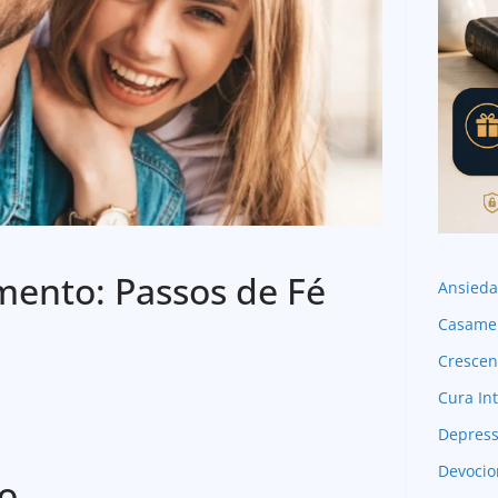
ento: Passos de Fé
Ansied
Casame
Crescen
Cura Int
Depres
Devocio
o