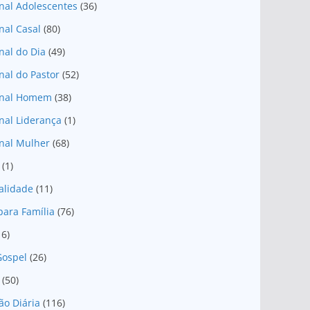
nal Adolescentes
(36)
nal Casal
(80)
nal do Dia
(49)
nal do Pastor
(52)
onal Homem
(38)
nal Liderança
(1)
nal Mulher
(68)
(1)
ualidade
(11)
para Família
(76)
16)
Gospel
(26)
(50)
ão Diária
(116)