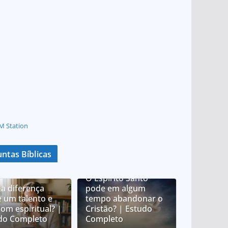
M Station
ntas Bíblicas
O Espírito Santo
 a diferença
pode em algum
e um talento e
tempo abandonar o
om espiritual? |
Cristão? | Estudo
do Completo
Completo