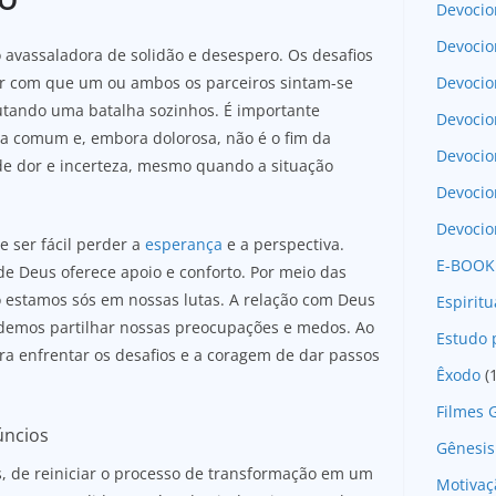
Devocio
Devocio
 avassaladora de solidão e desespero. Os desafios
Devocio
r com que um ou ambos os parceiros sintam-se
utando uma batalha sozinhos. É importante
Devocio
a comum e, embora dolorosa, não é o fim da
Devoci
e dor e incerteza, mesmo quando a situação
Devocio
Devocio
e ser fácil perder a
esperança
e a perspectiva.
E-BOOK
e Deus oferece apoio e conforto. Por meio das
 estamos sós em nossas lutas. A relação com Deus
Espirit
demos partilhar nossas preocupações e medos. Ao
Estudo 
a enfrentar os desafios e a coragem de dar passos
Êxodo
(
Filmes 
úncios
Gênesis
 de reiniciar o processo de transformação em um
Motivaç