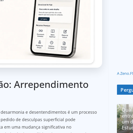
A Zeno.F
ção: Arrependimento
Pergu
Qual
a desarmonia e desentendimentos é um processo
entr
pedido de desculpas superficial pode
um d
ta em uma mudança significativa no
Estu