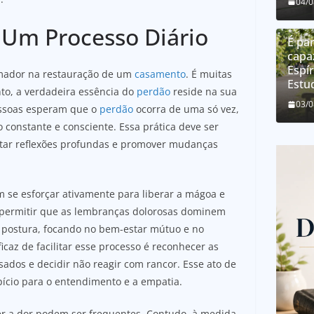
04/
 Um Processo Diário
É par
capa
Espír
mador na restauração de um
casamento
. É muitas
Estu
to, a verdadeira essência do
perdão
reside na sua
03/
essoas esperam que o
perdão
ocorra de uma só vez,
constante e consciente. Essa prática deve ser
itar reflexões profundas e promover mudanças
 se esforçar ativamente para liberar a mágoa e
de permitir que as lembranças dolorosas dominem
a postura, focando no bem-estar mútuo e no
az de facilitar esse processo é reconhecer as
dos e decidir não reagir com rancor. Esse ato de
ício para o entendimento e a empatia.
iver a dor podem ser frequentes. Contudo, à medida