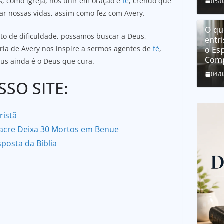
, como igreja, nos unir em oração e
fé
, crendo que
05/
ar nossas vidas, assim como fez com Avery.
O que
o de dificuldade, possamos buscar a Deus,
entri
ria de Avery nos inspire a sermos agentes de
fé
,
o Esp
Comp
s ainda é o Deus que cura.
04/
SO SITE:
ristã
sacre Deixa 30 Mortos em Benue
sposta da Bíblia