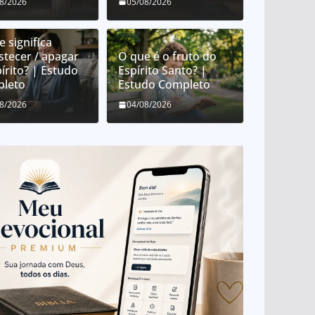
08/2026
05/08/2026
 significa
stecer / apagar
O que é o fruto do
írito? | Estudo
Espírito Santo? |
leto
Estudo Completo
08/2026
04/08/2026