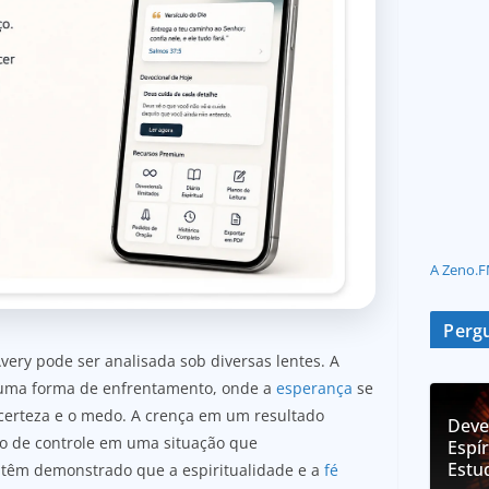
A Zeno.F
Pergu
Avery pode ser analisada sob diversas lentes. A
o uma forma de enfrentamento, onde a
esperança
se
certeza e o medo. A crença em um resultado
Deve
so de controle em uma situação que
Espír
Estu
 têm demonstrado que a espiritualidade e a
fé