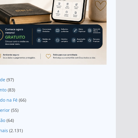
ade
(97)
nto
(83)
do na Fé
(66)
erior
(55)
são
(64)
nais
(2.131)