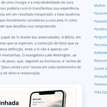
 de uma cirurgia e a improbabilidade de cura
Mulher 
esus poderia curá-lo transformou sua experiência.
Panoram
nou em um resultado inesperado: a total ausência
ue inicialmente considerou a cura pela
fé
como
Passad
ade que desafiou sua compreensão.
Perdão
Pergunt
 o papel da
fé
diante das adversidades. A Bíblia, em
isas que se esperam, a convicção de fatos que se
Persona
 essa definição, onde a
fé
não é apenas um
Reflexõ
e montanhas. O evangelista Luke Remington, ao
Relaci
 de Jesus, que, segundo as Escrituras, é “acima de
e “Jesus ainda cura” ressoa em cada testemunho de
Saúde M
 de alívio e restauração.
Situaçõ
Testem
Vida Esp