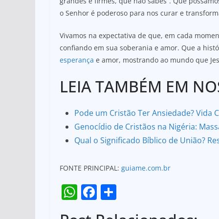
grandes e firmes, que não sabes”. Que possamos
o Senhor é poderoso para nos curar e transform
Vivamos na expectativa de que, em cada moment
confiando em sua soberania e amor. Que a histó
esperança
e amor, mostrando ao mundo que Jesu
LEIA TAMBÉM EM NOS
Pode um Cristão Ter Ansiedade? Vida C
Genocídio de Cristãos na Nigéria: Mas
Qual o Significado Bíblico de União? Re
FONTE PRINCIPAL:
guiame.com.br
W
F
S
h
a
h