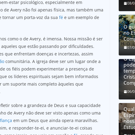
em-estar psicológico, especialmente em
08/
ão de Avery não foi apenas física, mas também uma
e tornar um porta-voz da sua
fé
e um exemplo de
O qu
no E
Comp
nhos como o de Avery, é imensa. Nossa missão é ser
aqueles que estão passando por dificuldades.
07/
es que enfrentam doenças e incertezas, assim
O Es
ão
comunitária. A igreja deve ser um lugar onde a
pode
de os fiéis podem experimentar a presença de
temp
que os líderes espirituais sejam bem informados
Cris
Comp
er um suporte mais completo àqueles que
.
06/
fletir sobre a grandeza de Deus e sua capacidade
Qual
nho de Avery não deve ser visto apenas como uma
Espí
fiança
em um Deus que ainda opera maravilhas.
noss
Estu
m, e responder-te-ei, e anunciar-te-ei coisas