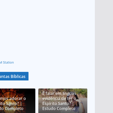
M Station
ntas Bíblicas
É falar em línguas
mos adorar o
evidência de ter o
ito Santo? |
Espírito Santo? |
do Completo
Estudo Completo