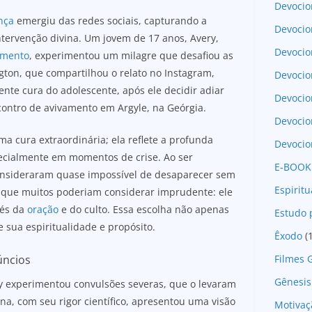
Devocio
nça
emergiu das redes sociais, capturando a
Devocio
tervenção divina. Um jovem de 17 anos, Avery,
Devocio
imento
, experimentou um milagre que desafiou as
gton, que compartilhou o relato no Instagram,
Devocio
nte cura do adolescente, após ele decidir adiar
Devoci
ontro de avivamento em Argyle, na Geórgia.
Devocio
ma cura extraordinária; ela reflete a profunda
Devocio
ecialmente em momentos de crise. Ao ser
E-BOOK
nsideraram quase impossível de desaparecer sem
Espirit
o que muitos poderiam considerar imprudente: ele
vés da
oração
e do culto. Essa escolha não apenas
Estudo 
 sua espiritualidade e propósito.
Êxodo
(
Filmes 
úncios
Gênesis
ry experimentou convulsões severas, que o levaram
na, com seu rigor científico, apresentou uma visão
Motivaç