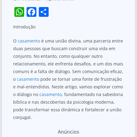
W
F
S
h
a
h
Introdução
at
c
ar
s
e
e
O
casamento
é uma união divina, uma parceria entre
A
b
duas pessoas que buscam construir uma vida em
conjunto. No entanto, como qualquer outro
p
o
relacionamento, ele enfrenta desafios, e um dos mais
p
o
comuns é a falta de diálogo. Sem comunicação eficaz,
k
o
casamento
pode se tornar uma fonte de frustração
e mal-entendidos. Neste artigo, vamos explorar como
o diálogo no
casamento
, fundamentado na sabedoria
bíblica e nas descobertas da psicologia moderna,
pode transformar essa dinâmica e fortalecer a união
conjugal.
Anúncios