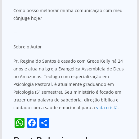
Como posso melhorar minha comunicação com meu
cônjuge hoje?
—
Sobre o Autor
Pr. Reginaldo Santos é casado com Grece Kelly há 24
anos e atua na Igreja Evangélica Assembleia de Deus
no Amazonas. Teólogo com especialização em
Psicologia Pastoral, é atualmente graduando em
Psicologia (5º semestre). Seu ministério é focado em
trazer uma palavra de sabedoria, direção bíblica e
cuidado com a saúde emocional para a
vida cristã
.
W
F
S
h
a
h