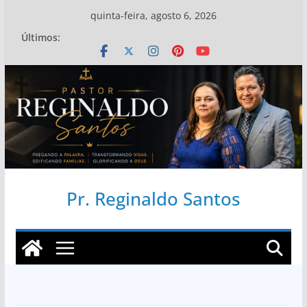
Pular
quinta-feira, agosto 6, 2026
para
Últimos:
o
conteúdo
Pr. Reginaldo Santos