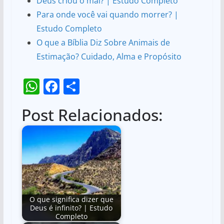
Deus criou o mal? | Estudo Completo
Para onde você vai quando morrer? |
Estudo Completo
O que a Bíblia Diz Sobre Animais de
Estimação? Cuidado, Alma e Propósito
W
F
S
h
a
h
Post Relacionados:
at
c
ar
s
e
e
A
b
p
o
p
o
k
O que significa dizer que
Deus é infinito? | Estudo
Completo