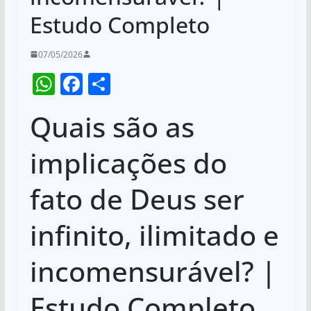
Estudo Completo
07/05/2026
W
F
S
h
a
h
Quais são as
at
c
ar
s
e
e
implicações do
A
b
fato de Deus ser
p
o
p
o
infinito, ilimitado e
k
incomensurável? |
Estudo Completo