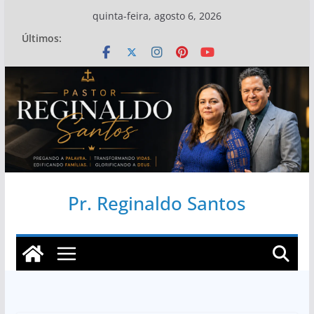
Pular
quinta-feira, agosto 6, 2026
para
Últimos:
o
conteúdo
Pr. Reginaldo Santos