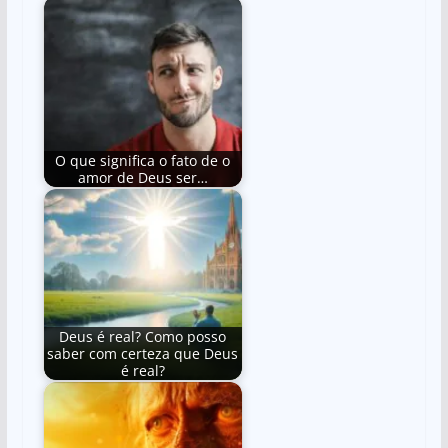
O que significa o fato de o
amor de Deus ser…
Deus é real? Como posso
saber com certeza que Deus
é real?