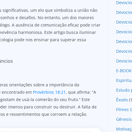
Devocio
 significativas, um elo que simboliza a união não
Devocio
 sonhos e desafios. No entanto, um dos maiores
Devocio
iálogo. A ausência de comunicação eficaz pode criar
Devocio
nvivência harmoniosa. Este artigo busca iluminar
icologia pode nos ensinar para superar essa
Devoci
Devocio
úncios
Devocio
E-BOOK
Espirit
eras orientações sobre a importância da
Estudo 
 é encontrado em
Provérbios 18:21
, que afirma: “A
 gostam de usá-la comerão do seu fruto.” Este
Êxodo
(
r imenso para construir ou destruir. A falta de
Filmes 
os e ressentimentos que corroem a relação.
Gênesis
Motivaç