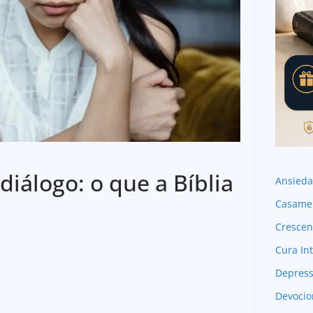
diálogo: o que a Bíblia
Ansied
Casame
Crescen
Cura Int
Depres
Devocio