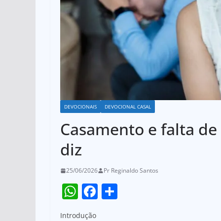
DEVOCIONAIS
DEVOCIONAL CASAL
Casamento e falta de 
diz
25/06/2026
Pr Reginaldo Santos
W
F
S
h
a
h
Introdução