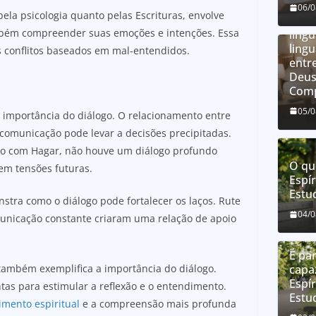
O qu
06/
ela psicologia quanto pelas Escrituras, envolve
líng
mbém compreender suas emoções e intenções. Essa
líng
ling
 conflitos baseados em mal-entendidos.
entre
Deus
Comp
05/
a importância do diálogo. O relacionamento entre
comunicação pode levar a decisões precipitadas.
ho com Hagar, não houve um diálogo profundo
O qu
em tensões futuras.
Espír
Estu
nstra como o diálogo pode fortalecer os laços. Rute
04/
unicação constante criaram uma relação de apoio
É par
 também exemplifica a importância do diálogo.
capa
Espír
as para estimular a reflexão e o entendimento.
Estu
imento espiritual
e a compreensão mais profunda