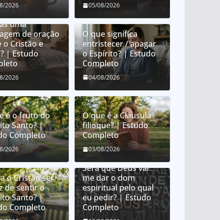
e é orar em
08/2026
05/08/2026
uas? É orar em
uas uma
uagem de oração
O que significa
 o Cristão e
entristecer / apagar
? | Estudo
o Espírito? | Estudo
leto
Completo
08/2026
04/08/2026
e é o fruto do
O que é a Cláusula
ito Santo? |
filioque? | Estudo
do Completo
Completo
Como Deus distribui
08/2026
03/08/2026
dons espirituais?
Será que Deus vai
a o Cristão ser
me dar o dom
z de sentir o
espiritual pelo qual
ito Santo? |
eu pedir? | Estudo
do Completo
Completo