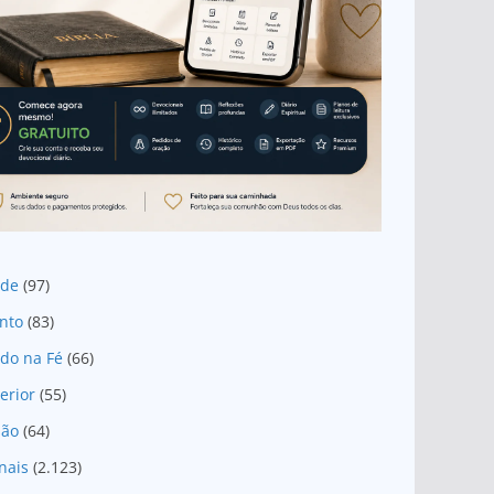
ade
(97)
nto
(83)
do na Fé
(66)
erior
(55)
são
(64)
nais
(2.123)