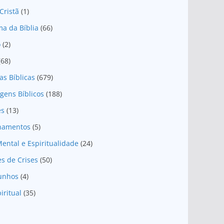
Cristã
(1)
a da Bíblia
(66)
o
(2)
(68)
as Bíblicas
(679)
gens Bíblicos
(188)
es
(13)
onamentos
(5)
ental e Espiritualidade
(24)
es de Crises
(50)
unhos
(4)
iritual
(35)