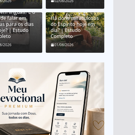
08/2026
02/08/2026
e é o dom de
 em línguas? É o
de falar em
Há dons miraculosos
as para os dias
do Espírito hoje em
oje? | Estudo
dia? | Estudo
leto
Completo
08/2026
01/08/2026