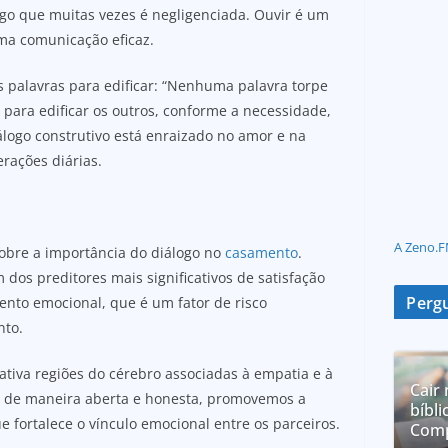
ogo que muitas vezes é negligenciada. Ouvir é um
ma comunicação eficaz.
s palavras para edificar: “Nenhuma palavra torpe
 para edificar os outros, conforme a necessidade,
logo construtivo está enraizado no amor e na
erações diárias.
A Zeno.F
sobre a importância do diálogo no
casamento
.
os preditores mais significativos de satisfação
Pergu
mento emocional, que é um fator de risco
nto.
ativa regiões do cérebro associadas à empatia e à
Cair 
de maneira aberta e honesta, promovemos a
bíbli
e fortalece o vínculo emocional entre os parceiros.
Comp