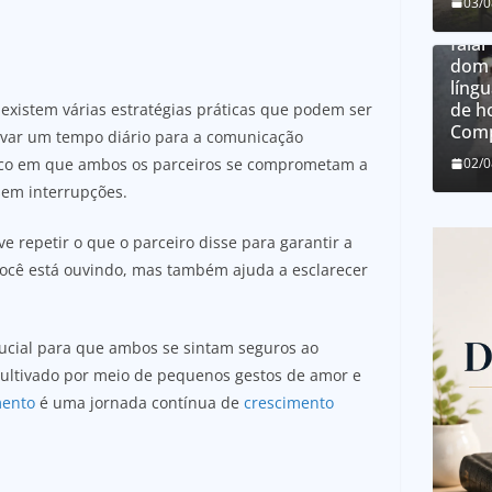
03/
O qu
falar
dom 
língu
de h
 existem várias estratégias práticas que podem ser
Comp
rvar um tempo diário para a comunicação
fico em que ambos os parceiros se comprometam a
02/
sem interrupções.
lve repetir o que o parceiro disse para garantir a
ocê está ouvindo, mas também ajuda a esclarecer
ucial para que ambos se sintam seguros ao
 cultivado por meio de pequenos gestos de amor e
ento
é uma jornada contínua de
crescimento