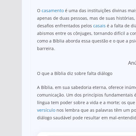
at
c
ar
s
e
e
O
casamento
é uma das instituições divinas mais
A
b
apenas de duas pessoas, mas de suas histórias,
desafios enfrentados pelos
casais
é a falta de d
p
o
abismos entre os cônjuges, tornando difícil a co
p
o
como a Bíblia aborda essa questão e o que a ps
k
barreira.
An
O que a Bíblia diz sobre falta diálogo
A Bíblia, em sua sabedoria eterna, oferece inúm
comunicação. Um dos princípios fundamentais
língua tem poder sobre a vida e a morte; os que
versículo
nos lembra que as palavras têm um pode
diálogo saudável pode resultar em mal-entendid