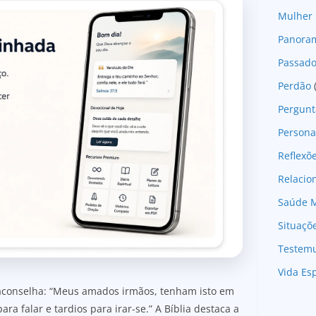
Mulher 
Panoram
Passad
Perdão
Pergunt
Persona
Reflexõ
Relaci
Saúde M
Situaçõ
Testem
Vida Esp
 aconselha: “Meus amados irmãos, tenham isto em
ra falar e tardios para irar-se.” A Bíblia destaca a