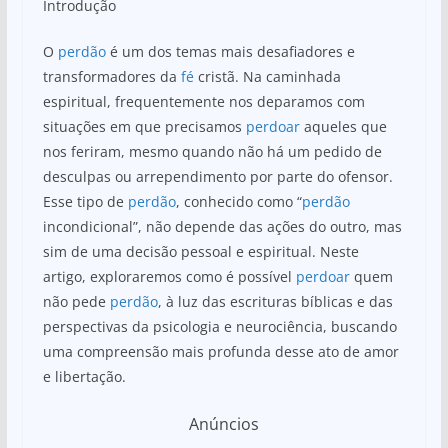
Introdução
at
c
ar
s
e
e
O
perdão
é um dos temas mais desafiadores e
A
b
transformadores da
fé
cristã. Na caminhada
espiritual, frequentemente nos deparamos com
p
o
situações em que precisamos
perdoar
aqueles que
p
o
nos feriram, mesmo quando não há um pedido de
k
desculpas ou arrependimento por parte do ofensor.
Esse tipo de
perdão
, conhecido como “
perdão
incondicional”, não depende das ações do outro, mas
sim de uma decisão pessoal e espiritual. Neste
artigo, exploraremos como é possível
perdoar
quem
não pede
perdão
, à luz das escrituras bíblicas e das
perspectivas da psicologia e neurociência, buscando
uma compreensão mais profunda desse ato de amor
e libertação.
Anúncios