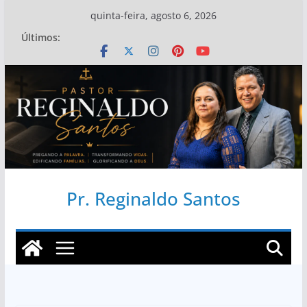
Pular
quinta-feira, agosto 6, 2026
para
Últimos:
o
conteúdo
Pr. Reginaldo Santos