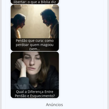
libertar: o que a Bíblia diz
Perdão que cura: como
perdoar quem magoou
(sem…
Qual a Diferença Entre
Perdão e Esquecimento?
Anúncios