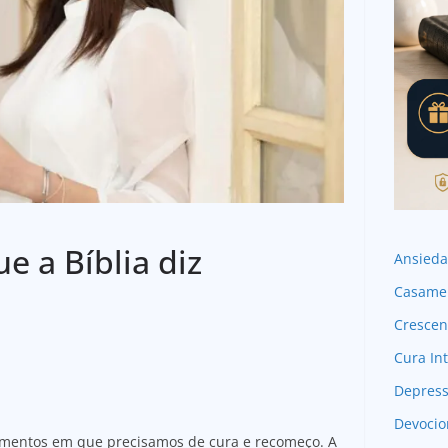
e a Bíblia diz
Ansied
Casame
Crescen
Cura Int
Depres
Devocio
omentos em que precisamos de cura e recomeço. A