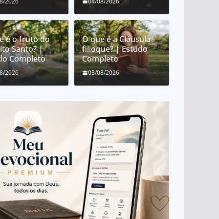
08/2026
04/08/2026
e é o fruto do
O que é a Cláusula
ito Santo? |
filioque? | Estudo
do Completo
Completo
08/2026
03/08/2026