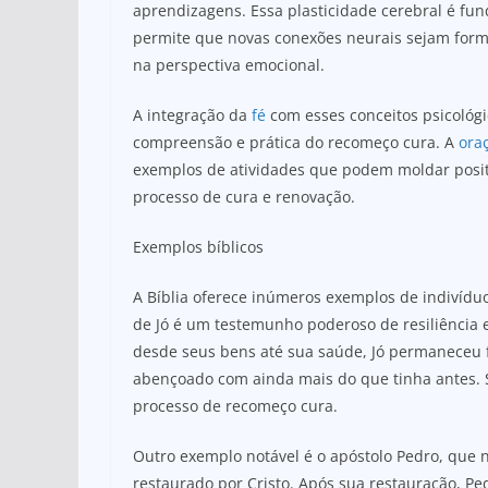
aprendizagens. Essa plasticidade cerebral é fu
permite que novas conexões neurais sejam fo
na perspectiva emocional.
A integração da
fé
com esses conceitos psicológi
compreensão e prática do recomeço cura. A
ora
exemplos de atividades que podem moldar posit
processo de cura e renovação.
Exemplos bíblicos
A Bíblia oferece inúmeros exemplos de indivídu
de Jó é um testemunho poderoso de resiliência 
desde seus bens até sua saúde, Jó permaneceu fi
abençoado com ainda mais do que tinha antes. 
processo de recomeço cura.
Outro exemplo notável é o apóstolo Pedro, que n
restaurado por Cristo. Após sua restauração, Ped