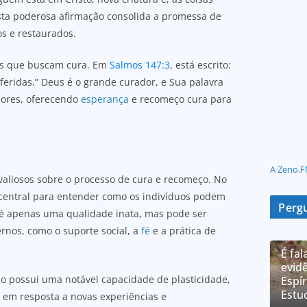
Esta poderosa afirmação consolida a promessa de
s e restaurados.
les que buscam cura. Em
Salmos 147:3
, está escrito:
feridas.” Deus é o grande curador, e Sua palavra
dores, oferecendo
esperança
e recomeço cura para
A Zeno.F
 valiosos sobre o processo de cura e recomeço. No
é central para entender como os indivíduos podem
Pergu
o é apenas uma qualidade inata, mas pode ser
ernos, como o suporte social, a
fé
e a prática de
É fal
evidê
o possui uma notável capacidade de plasticidade,
Espír
Estu
r em resposta a novas experiências e