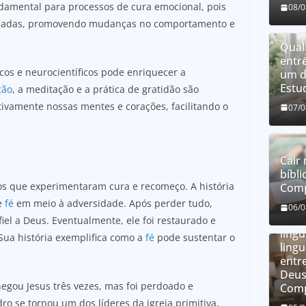
ndamental para processos de cura emocional, pois
08/
rmadas, promovendo mudanças no comportamento e
Qual
entr
cos e neurocientíficos pode enriquecer a
um d
Estu
ção
, a meditação e a prática de gratidão são
ivamente nossas mentes e corações, facilitando o
07/
Cair 
bíbli
os que experimentaram cura e recomeço. A história
Comp
e
fé
em meio à adversidade. Após perder tudo,
O qu
06/
líng
el a Deus. Eventualmente, ele foi restaurado e
líng
Sua história exemplifica como a
fé
pode sustentar o
ling
entre
Deus
egou Jesus três vezes, mas foi perdoado e
Comp
ro se tornou um dos líderes da igreja primitiva,