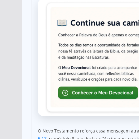
O Novo Testamento reforça essa mensagem atrav
5:17
, o apóstolo Paulo declara: “Assim que, se al