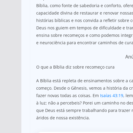
A
b
Bíblia, como fonte de sabedoria e conforto, of
capacidade divina de restaurar e renovar nossas
p
o
histórias bíblicas e nos convida a refletir sobr
p
o
Deus nos guiem em tempos de dificuldade e trans
k
ensina sobre recomeços e como podemos integra
e neurociência para encontrar caminhos de cura
An
O que a Bíblia diz sobre recomeço cura
A Bíblia está repleta de ensinamentos sobre a 
começo. Desde o Gênesis, vemos a história da 
fazer novas todas as coisas. Em
Isaías 43:19
, le
à luz; não a percebeis? Porei um caminho no de
que Deus está sempre trabalhando para trazer 
áridos de nossa existência.