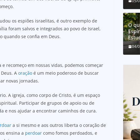
05/
começo.
judou os espiões israelitas, é outro exemplo de
O qu
lia foram salvos e integrados ao povo de Israel,
Espír
o quando se confia em Deus.
Estu
04/
ura e recomeço em nossas vidas, podemos começar
 Deus. A
oração
é um meio poderoso de buscar
iar novas jornadas.
io. A igreja, como corpo de Cristo, é um espaço
iritual. Participar de grupos de apoio ou de
da e nos ajudar a encontrar caminhos de cura.
rdoar
a si mesmo e aos outros liberta o coração de
nos ensina a
perdoar
como fomos perdoados, e