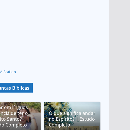
M Station
ntas Bíblicas
ar em línguas
ncia de ter o
O que significa andar
ito Santo? |
no Espírito? | Estudo
do Completo
Completo