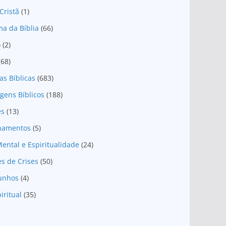
Cristã
(1)
a da Bíblia
(66)
o
(2)
(68)
as Bíblicas
(683)
gens Bíblicos
(188)
es
(13)
onamentos
(5)
ental e Espiritualidade
(24)
es de Crises
(50)
unhos
(4)
iritual
(35)