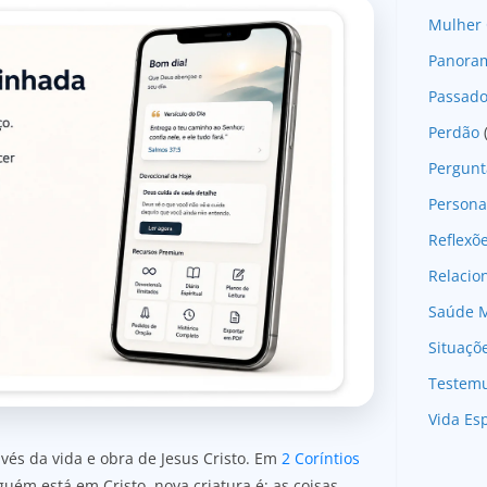
Mulher 
Panoram
Passad
Perdão
Pergunt
Persona
Reflexõ
Relaci
Saúde M
Situaçõ
Testem
Vida Esp
és da vida e obra de Jesus Cristo. Em
2 Coríntios
guém está em Cristo, nova criatura é; as coisas