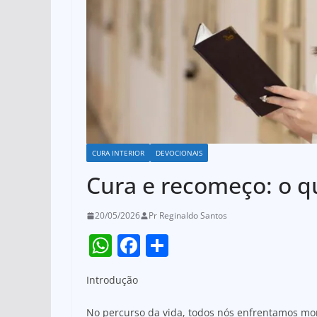
CURA INTERIOR
DEVOCIONAIS
Cura e recomeço: o qu
20/05/2026
Pr Reginaldo Santos
W
F
S
h
a
h
Introdução
at
c
ar
s
e
e
No percurso da vida, todos nós enfrentamos m