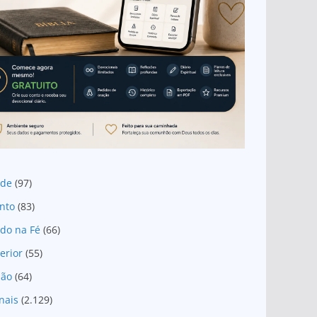
ade
(97)
nto
(83)
do na Fé
(66)
erior
(55)
são
(64)
nais
(2.129)