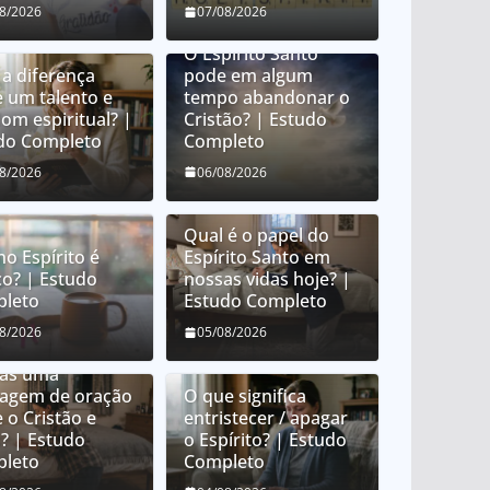
08/2026
07/08/2026
O Espírito Santo
 a diferença
pode em algum
e um talento e
tempo abandonar o
om espiritual? |
Cristão? | Estudo
do Completo
Completo
08/2026
06/08/2026
Qual é o papel do
no Espírito é
Espírito Santo em
co? | Estudo
nossas vidas hoje? |
leto
Estudo Completo
e é orar em
08/2026
05/08/2026
uas? É orar em
uas uma
uagem de oração
O que significa
 o Cristão e
entristecer / apagar
? | Estudo
o Espírito? | Estudo
leto
Completo