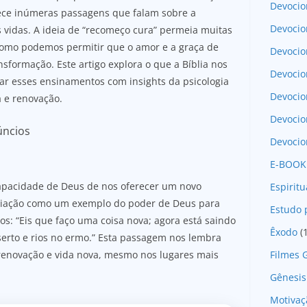
Devocio
erece inúmeras passagens que falam sobre a
Devocio
 vidas. A ideia de “recomeço cura” permeia muitas
e como podemos permitir que o amor e a graça de
Devocio
formação. Este artigo explora o que a Bíblia nos
Devocio
r esses ensinamentos com insights da psicologia
Devoci
 e renovação.
Devocio
úncios
Devocio
E-BOOK
capacidade de Deus de nos oferecer um novo
Espirit
criação como um exemplo do poder de Deus para
Estudo 
mos: “Eis que faço uma coisa nova; agora está saindo
Êxodo
(
serto e rios no ermo.” Esta passagem nos lembra
Filmes 
renovação e vida nova, mesmo nos lugares mais
Gênesis
Motivaç