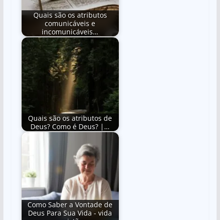
k
Quais são os atributos
comunicáveis e
incomunicáveis…
Quais são os atributos de
Deus? Como é Deus? |…
Como Saber a Vontade de
Deus Para Sua Vida - vida