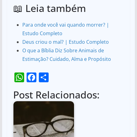
📖 Leia também
Para onde você vai quando morrer? |
Estudo Completo
Deus criou o mal? | Estudo Completo
O que a Bíblia Diz Sobre Animais de
Estimação? Cuidado, Alma e Propósito
W
F
S
h
a
h
Post Relacionados:
at
c
ar
s
e
e
A
b
p
o
p
o