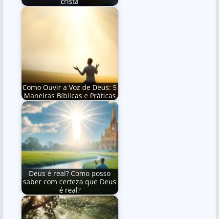
cristã
Como Ouvir a Voz de Deus: 5
Maneiras Bíblicas e Práticas
Deus é real? Como posso
saber com certeza que Deus
é real?