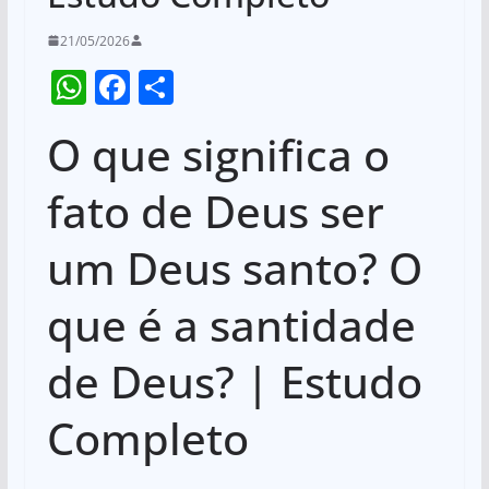
21/05/2026
W
F
S
h
a
h
O que significa o
at
c
ar
s
e
e
fato de Deus ser
A
b
um Deus santo? O
p
o
p
o
que é a santidade
k
de Deus? | Estudo
Completo