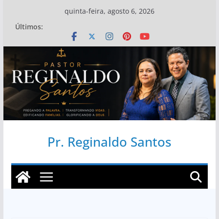
Pular
quinta-feira, agosto 6, 2026
para
Últimos:
o
conteúdo
Pr. Reginaldo Santos