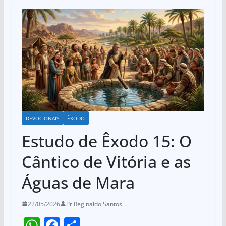
DEVOCIONAIS
ÊXODO
Estudo de Êxodo 15: O
Cântico de Vitória e as
Águas de Mara
22/05/2026
Pr Reginaldo Santos
W
F
S