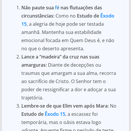
Não paute sua
fé
nas flutuações das
circunstâncias:
Como no
Estudo de
Êxodo
15
, a alegria de hoje pode ser testada
amanhã. Mantenha sua estabilidade
emocional focada em Quem Deus é, e não
no que o deserto apresenta.
Lance a “madeira” da cruz nas suas
amarguras:
Diante de decepções ou
traumas que amargam a sua alma, recorra
ao sacrifício de Cristo. O Senhor tem o
poder de ressignificar a dor e adoçar a sua
trajetória.
Lembre-se de que Elim vem após Mara:
No
Estudo de
Êxodo 15
, a escassez foi
temporária, mas o oásis estava logo
adiante. Aguente firme o período de teste,