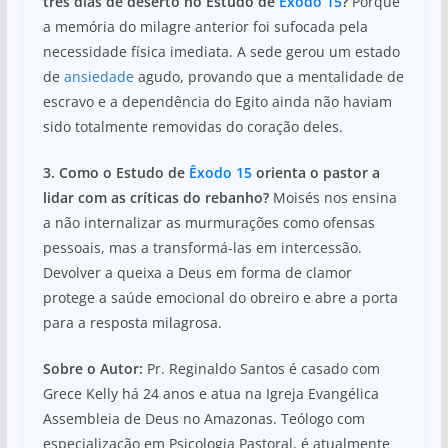
três dias de deserto no Estudo de
Êxodo 15
?
Porque
a memória do milagre anterior foi sufocada pela
necessidade física imediata. A sede gerou um estado
de
ansiedade
agudo, provando que a mentalidade de
escravo e a dependência do Egito ainda não haviam
sido totalmente removidas do coração deles.
3. Como o Estudo de
Êxodo 15
orienta o pastor a
lidar com as críticas do rebanho?
Moisés nos ensina
a não internalizar as murmurações como ofensas
pessoais, mas a transformá-las em intercessão.
Devolver a queixa a Deus em forma de clamor
protege a saúde emocional do obreiro e abre a porta
para a resposta milagrosa.
Sobre o Autor:
Pr. Reginaldo Santos é casado com
Grece Kelly há 24 anos e atua na Igreja Evangélica
Assembleia de Deus no Amazonas. Teólogo com
especialização em Psicologia Pastoral, é atualmente