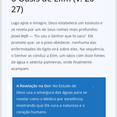
27)
Logo após o milagre, Deus estabelece um estatuto e
se revela por um de Seus nomes mais profundos:
Jeová Rafá
— “Eu sou o Senhor que te sara”. Ele
promete que, se o povo obedecer, nenhuma das
enfermidades do Egito virá sobre eles. Na sequência,
o Senhor os conduz a Elim, um oásis com doze fontes
de água e setenta palmeiras, onde finalmente
acampam.
A Revelação na Dor:
No Estudo de
Êxodo 15
,
Deus usa a amargura das águas para se
revelar como o Médico por excelência,
mostrando que Ele cura a natureza e o
coração humano.