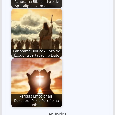
Panorama Bíblico Livro de
Apocalipse: Vitória Final…
Panorama Bíblico - Livro de
Êxodo: Libertação no Egito
Feridas Emocionais:
Descubra Paz e Perdão na
Bíblia
Anúncios