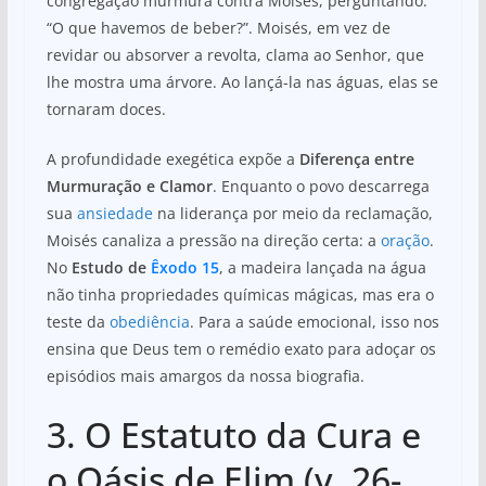
congregação murmura contra Moisés, perguntando:
“O que havemos de beber?”. Moisés, em vez de
revidar ou absorver a revolta, clama ao Senhor, que
lhe mostra uma árvore. Ao lançá-la nas águas, elas se
tornaram doces.
A profundidade exegética expõe a
Diferença entre
Murmuração e Clamor
. Enquanto o povo descarrega
sua
ansiedade
na liderança por meio da reclamação,
Moisés canaliza a pressão na direção certa: a
oração
.
No
Estudo de
Êxodo 15
, a madeira lançada na água
não tinha propriedades químicas mágicas, mas era o
teste da
obediência
. Para a saúde emocional, isso nos
ensina que Deus tem o remédio exato para adoçar os
episódios mais amargos da nossa biografia.
3. O Estatuto da Cura e
o Oásis de Elim (v. 26-