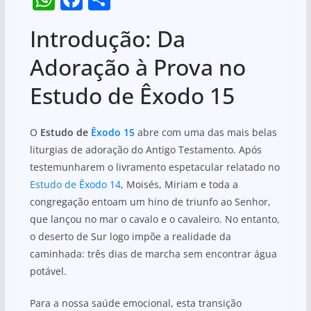
h
a
h
Introdução: Da
at
c
ar
s
e
e
Adoração à Prova no
A
b
Estudo de Êxodo 15
p
o
p
o
O
Estudo de
Êxodo 15
abre com uma das mais belas
k
liturgias de adoração do Antigo Testamento. Após
testemunharem o livramento espetacular relatado no
Estudo de
Êxodo 14
, Moisés, Miriam e toda a
congregação entoam um hino de triunfo ao Senhor,
que lançou no mar o cavalo e o cavaleiro. No entanto,
o deserto de Sur logo impõe a realidade da
caminhada: três dias de marcha sem encontrar água
potável.
Para a nossa saúde emocional, esta transição