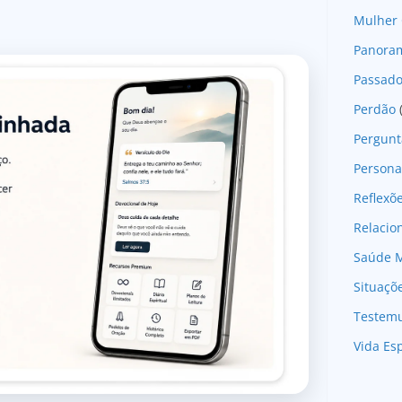
Mulher 
Panoram
Passad
Perdão
Pergunt
Persona
Reflexõ
Relaci
Saúde M
Situaçõ
Testem
Vida Esp