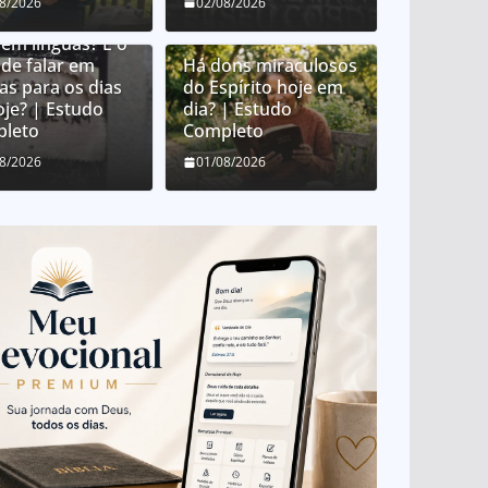
08/2026
02/08/2026
e é o dom de
 em línguas? É o
de falar em
Há dons miraculosos
as para os dias
do Espírito hoje em
oje? | Estudo
dia? | Estudo
leto
Completo
08/2026
01/08/2026