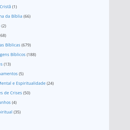
Cristã
(1)
a da Bíblia
(66)
o
(2)
(68)
as Bíblicas
(679)
gens Bíblicos
(188)
es
(13)
onamentos
(5)
ental e Espiritualidade
(24)
es de Crises
(50)
unhos
(4)
iritual
(35)