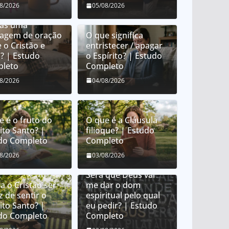
e é orar em
08/2026
05/08/2026
uas? É orar em
uas uma
uagem de oração
O que significa
 o Cristão e
entristecer / apagar
? | Estudo
o Espírito? | Estudo
leto
Completo
08/2026
04/08/2026
e é o fruto do
O que é a Cláusula
ito Santo? |
filioque? | Estudo
do Completo
Completo
Como Deus distribui
08/2026
03/08/2026
dons espirituais?
Será que Deus vai
a o Cristão ser
me dar o dom
z de sentir o
espiritual pelo qual
ito Santo? |
eu pedir? | Estudo
do Completo
Completo