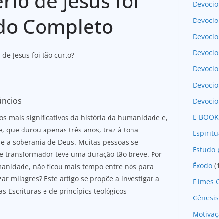
rio de Jesus foi
Devocio
udo Completo
Devocio
Devocio
Devocio
de Jesus foi tão curto?
Devoci
Devocio
úncios
Devocio
E-BOOK
os mais significativos da história da humanidade e,
re, que durou apenas três anos, traz à tona
Espirit
 e a soberania de Deus. Muitas pessoas se
Estudo 
e transformador teve uma duração tão breve. Por
Êxodo
(
manidade, não ficou mais tempo entre nós para
ar milagres? Este artigo se propõe a investigar a
Filmes 
s Escrituras e de princípios teológicos
Gênesis
Motivaç