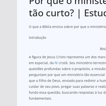
Por que o ministé
at
c
ar
s
e
e
tão curto? | Est
A
b
p
o
O que a Bíblia ensina sobre por que o ministério 
p
o
k
Introdução
An
A figura de Jesus Cristo representa um dos marc
em especial, da
fé
cristã. Seu ministério terrest
questões profundas sobre o propósito, a missão
perguntam por que um ministério tão essencial 
que o Filho de Deus, enviado para redimir a hu
cuidar de seu povo, pregar suas palavras e realiz
fundo essa questão, buscando respostas à luz da
fundamentais.