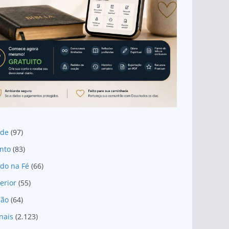
ade
(97)
nto
(83)
do na Fé
(66)
erior
(55)
são
(64)
nais
(2.123)