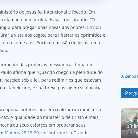
istério de Jesus foi intencional e focado. Em
proclamada pelo profeta Isaías, declarando: “O
 ungiu para pregar boas novas aos pobres. Enviou-
urar a vista aos cegos, para libertar os oprimidos e
culo
resume a essência da missão de Jesus: uma
ado.
primento das profecias messiânicas tinha um
, Paulo afirma que “Quando chegou a plenitude do
A Zeno.F
, nascido sob a lei, para redimir os que estavam
pré-estabelecido, e sua breve passagem se encaixa
Pergu
ava apenas interessado em realizar um ministério
caz. A qualidade do ministério de Cristo é mais
Cair 
oncentrou seus esforços em preparar seus
bíbli
Comp
 Em
Mateus 28:19-20
, encontramos a Grande