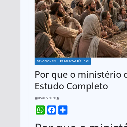
DEVOCIONAIS
PERGUNTAS BÍBLICAS
Por que o ministério d
Estudo Completo
05/07/2026
W
F
S
h
a
h