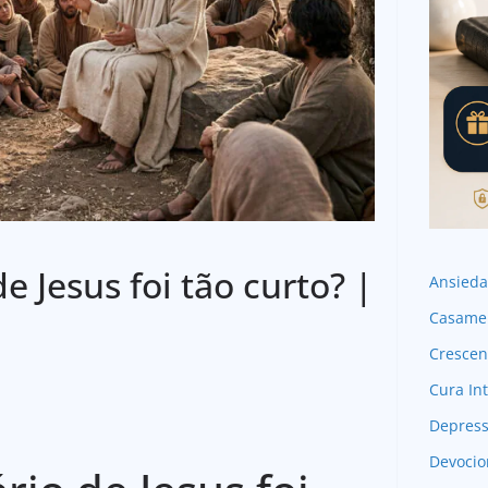
e Jesus foi tão curto? |
Ansied
Casame
Crescen
Cura Int
Depres
Devocio