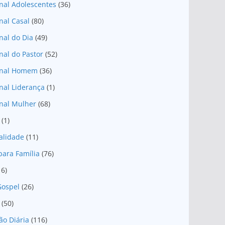
nal Adolescentes
(36)
nal Casal
(80)
nal do Dia
(49)
nal do Pastor
(52)
onal Homem
(36)
nal Liderança
(1)
nal Mulher
(68)
(1)
ualidade
(11)
para Família
(76)
16)
Gospel
(26)
(50)
ão Diária
(116)