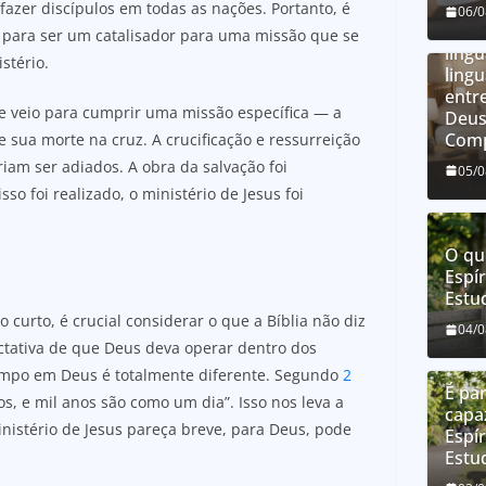
fazer discípulos em todas as nações. Portanto, é
O qu
06/
líng
o para ser um catalisador para uma missão que se
líng
stério.
ling
entre
le veio para cumprir uma missão específica — a
Deus
Comp
sua morte na cruz. A crucificação e ressurreição
am ser adiados. A obra da salvação foi
05/
o foi realizado, o ministério de Jesus foi
O qu
Espír
Estu
o curto, é crucial considerar o que a Bíblia não diz
04/
ectativa de que Deus deva operar dentro dos
mpo em Deus é totalmente diferente. Segundo
2
É par
os, e mil anos são como um dia”. Isso nos leva a
capa
istério de Jesus pareça breve, para Deus, pode
Espír
Estu