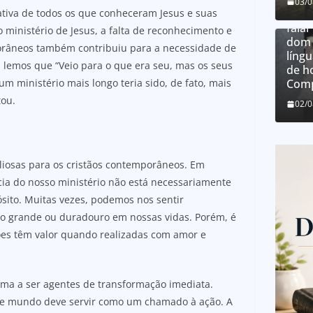
03/
ativa de todos os que conheceram Jesus e suas
O qu
falar
 ministério de Jesus, a falta de reconhecimento e
dom 
orâneos também contribuiu para a necessidade de
língu
, lemos que “Veio para o que era seu, mas os seus
de h
um ministério mais longo teria sido, de fato, mais
Comp
tou.
02/
valiosas para os cristãos contemporâneos. Em
cia do nosso ministério não está necessariamente
sito. Muitas vezes, podemos nos sentir
go grande ou duradouro em nossas vidas. Porém, é
es têm valor quando realizadas com amor e
ama a ser agentes de transformação imediata.
e mundo deve servir como um chamado à ação. A