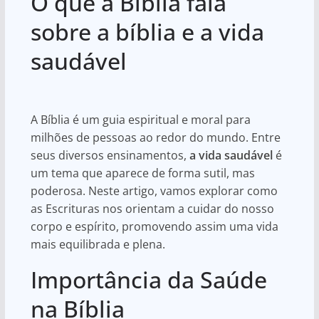
O que a Bíblia fala
at
c
ar
s
e
e
sobre a bíblia e a vida
A
b
saudável
p
o
p
o
k
A Bíblia é um guia espiritual e moral para
milhões de pessoas ao redor do mundo. Entre
seus diversos ensinamentos,
a vida saudável
é
um tema que aparece de forma sutil, mas
poderosa. Neste artigo, vamos explorar como
as Escrituras nos orientam a cuidar do nosso
corpo e espírito, promovendo assim uma vida
mais equilibrada e plena.
Importância da Saúde
na Bíblia