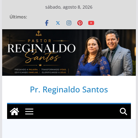
Pular
sábado, agosto 8, 2026
para
Últimos:
o
conteúdo
Pr. Reginaldo Santos