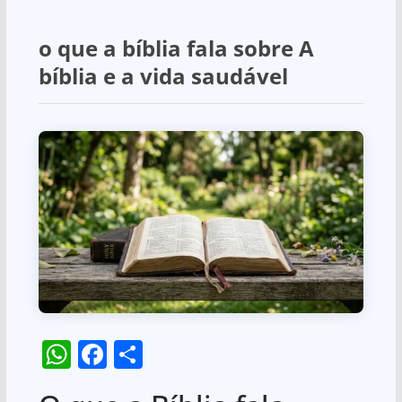
o que a bíblia fala sobre A
bíblia e a vida saudável
W
F
S
h
a
h