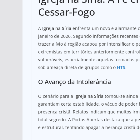
at
c
ar
s
e
e
Cessar-Fogo
A
b
p
o
A
Igreja na Síria
enfrenta um novo e alarmante ca
janeiro de 2026. Segundo informações recentes
p
o
trazer alívio à região acabou por intensificar o 
k
extremistas em territórios anteriormente contr
vulneráveis, especialmente aquelas formadas p
sob ameaça direta de grupos como o
HTS
.
O Avanço da Intolerância
O cenário para a
Igreja na Síria
tornou-se ainda 
garantiam certa estabilidade, o vácuo de poder 
presença cristã. Relatos indicam que muitos irm
total segredo. A Portas Abertas destaca que a p
e estrutural, tentando apagar a herança cristã d