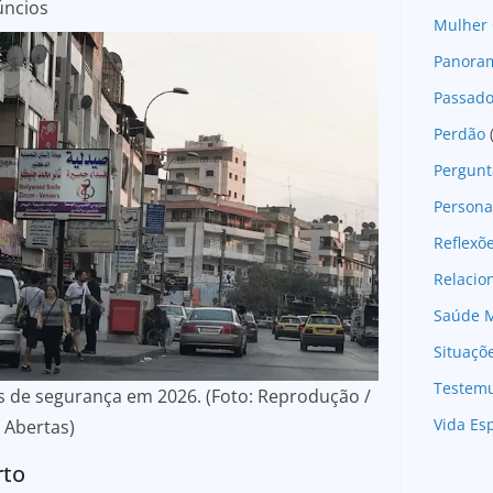
úncios
Mulher 
Panoram
Passad
Perdão
Pergunt
Persona
Reflexõ
Relaci
Saúde M
Situaçõ
Testem
os de segurança em 2026. (Foto: Reprodução /
Vida Esp
 Abertas)
rto