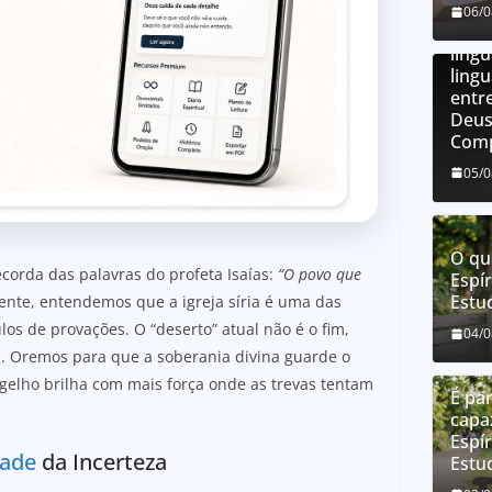
O qu
06/
líng
líng
ling
entre
Deus
Comp
05/
O qu
corda das palavras do profeta Isaías:
“O povo que
Espír
Estu
ente, entendemos que a igreja síria é uma das
os de provações. O “deserto” atual não é o fim,
04/
. Oremos para que a soberania divina guarde o
gelho brilha com mais força onde as trevas tentam
É par
capa
Espír
dade
da Incerteza
Estu