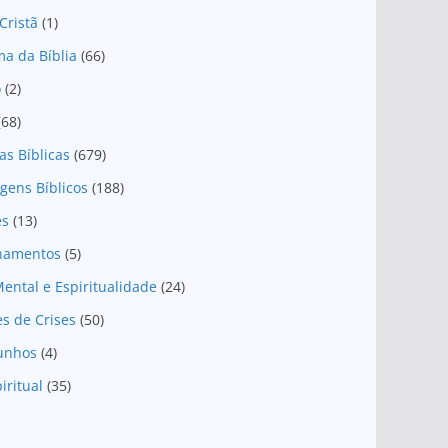
Cristã
(1)
a da Bíblia
(66)
o
(2)
(68)
as Bíblicas
(679)
gens Bíblicos
(188)
es
(13)
onamentos
(5)
ental e Espiritualidade
(24)
es de Crises
(50)
unhos
(4)
iritual
(35)