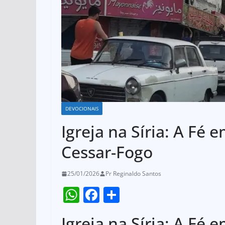
DEVOCIONAIS
Igreja na Síria: A Fé 
Cessar-Fogo
25/01/2026
Pr Reginaldo Santos
W
F
S
h
a
h
Igreja na Síria: A Fé 