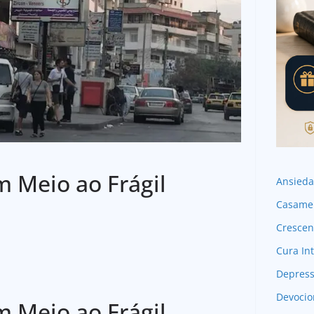
em Meio ao Frágil
Ansied
Casame
Crescen
Cura Int
Depres
Devocio
em Meio ao Frágil