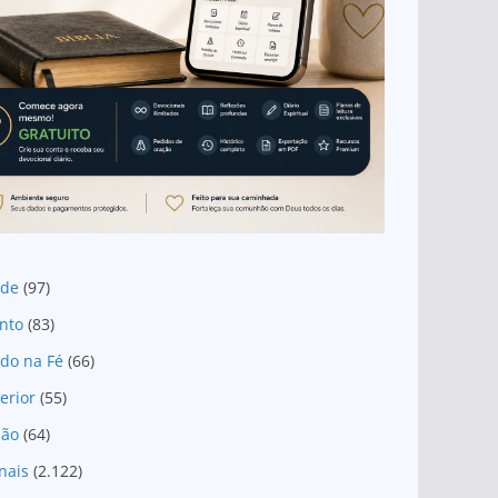
ade
(97)
nto
(83)
do na Fé
(66)
erior
(55)
são
(64)
nais
(2.122)