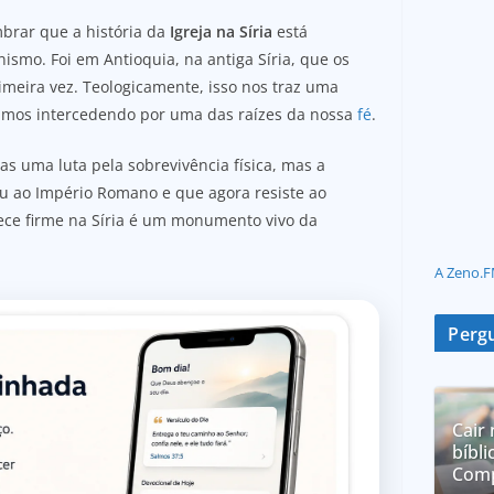
brar que a história da
Igreja na Síria
está
ismo. Foi em Antioquia, na antiga Síria, que os
imeira vez. Teologicamente, isso nos traz uma
amos intercedendo por uma das raízes da nossa
fé
.
s uma luta pela sobrevivência física, mas a
u ao Império Romano e que agora resiste ao
ce firme na Síria é um monumento vivo da
A Zeno.F
Pergu
Cair 
bíbli
Comp