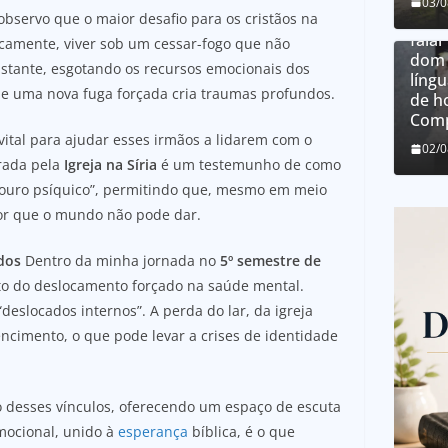
03/
 observo que o maior desafio para os cristãos na
O qu
falar
gicamente, viver sob um cessar-fogo que não
dom 
stante, esgotando os recursos emocionais dos
língu
e uma nova fuga forçada cria traumas profundos.
de h
Comp
 vital para ajudar esses irmãos a lidarem com o
02/
rada pela
Igreja na Síria
é um testemunho de como
douro psíquico”, permitindo que, mesmo em meio
ior que o mundo não pode dar.
dos
Dentro da minha jornada no
5º semestre de
to do deslocamento forçado na saúde mental.
deslocados internos”. A perda do lar, da igreja
encimento, o que pode levar a crises de identidade
ão desses vínculos, oferecendo um espaço de escuta
mocional, unido à
esperança
bíblica, é o que