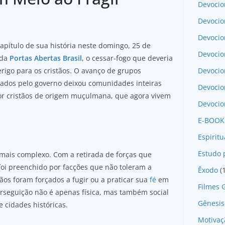
Devocio
Devocio
Devocio
pítulo de sua história neste domingo, 25 de
Devocio
 da
Portas Abertas Brasil
, o cessar-fogo que deveria
Devoci
perigo para os cristãos. O avanço de grupos
olados pelo governo deixou comunidades inteiras
Devocio
or cristãos de origem muçulmana, que agora vivem
Devocio
E-BOOK
Espirit
Estudo 
mais complexo. Com a retirada de forças que
foi preenchido por facções que não toleram a
Êxodo
(
ãos foram forçados a fugir ou a praticar sua
fé
em
Filmes 
erseguição não é apenas física, mas também social
Gênesis
e cidades históricas.
Motivaç