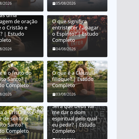
e é orar em
08/2026
05/08/2026
uas? É orar em
uas uma
uagem de oração
O que significa
 o Cristão e
entristecer / apagar
? | Estudo
o Espírito? | Estudo
leto
Completo
08/2026
04/08/2026
e é o fruto do
O que é a Cláusula
ito Santo? |
filioque? | Estudo
do Completo
Completo
Como Deus distribui
08/2026
03/08/2026
dons espirituais?
Será que Deus vai
a o Cristão ser
me dar o dom
z de sentir o
espiritual pelo qual
ito Santo? |
eu pedir? | Estudo
do Completo
Completo