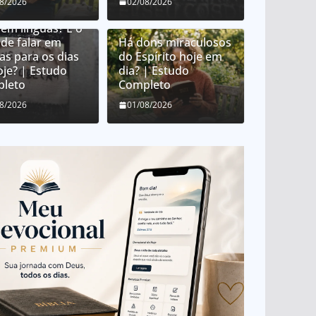
08/2026
02/08/2026
e é o dom de
 em línguas? É o
de falar em
Há dons miraculosos
as para os dias
do Espírito hoje em
oje? | Estudo
dia? | Estudo
leto
Completo
08/2026
01/08/2026