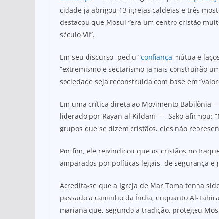
cidade já abrigou 13 igrejas caldeias e três mo
destacou que Mosul “era um centro cristão mui
século VII”.
Em seu discurso, pediu “
confiança
mútua e laços
“extremismo e sectarismo jamais construirão u
sociedade seja reconstruída com base em “valore
Em uma crítica direta ao Movimento Babilônia — 
liderado por Rayan al-Kildani —, Sako afirmou: “N
grupos que se dizem cristãos, eles não represen
Por fim, ele reivindicou que os cristãos no Iraqu
amparados por políticas legais, de segurança e
Acredita-se que a Igreja de Mar Toma tenha sido
passado a caminho da Índia, enquanto Al-Tahir
mariana que, segundo a tradição, protegeu Mosu