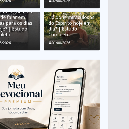
08/2026
02/08/2026
e é o dom de
 em línguas? É o
de falar em
Há dons miraculosos
as para os dias
do Espírito hoje em
oje? | Estudo
dia? | Estudo
leto
Completo
08/2026
01/08/2026