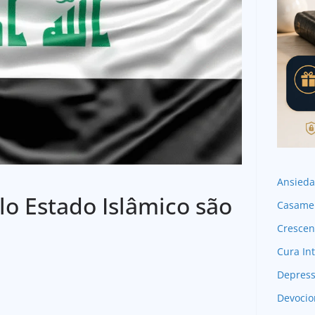
Ansied
lo Estado Islâmico são
Casame
Crescen
Cura Int
Depres
Devocio