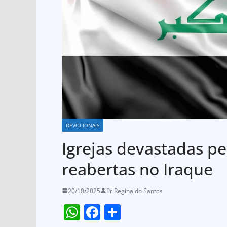
DEVOCIONAIS
Igrejas devastadas pe
reabertas no Iraque
20/10/2025
Pr Reginaldo Santos
W
F
S