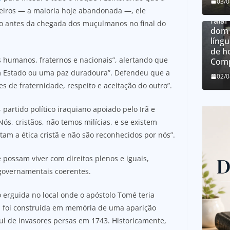
03/
O qu
steiros — a maioria hoje abandonada —, ele
falar
to antes da chegada dos muçulmanos no final do
dom 
língu
de h
 humanos, fraternos e nacionais”, alertando que
Comp
m Estado ou uma paz duradoura”. Defendeu que a
02/
s de fraternidade, respeito e aceitação do outro”.
partido político iraquiano apoiado pelo Irã e
ós, cristãos, não temos milícias, e se existem
tam a ética cristã e não são reconhecidos por nós”.
e possam viver com direitos plenos e iguais,
 governamentais coerentes.
 erguida no local onde o apóstolo Tomé teria
a foi construída em memória de uma aparição
l de invasores persas em 1743. Historicamente,