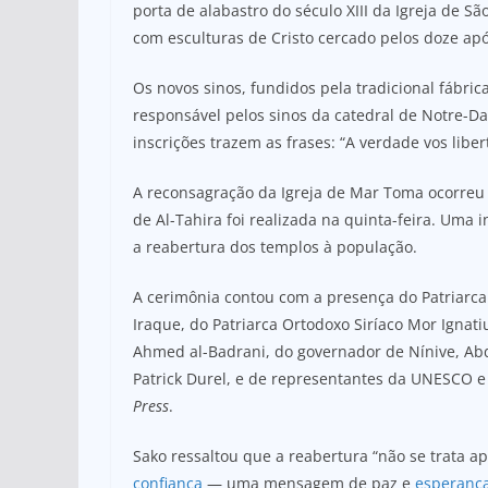
porta de alabastro do século XIII da Igreja de 
com esculturas de Cristo cercado pelos doze apó
Os novos sinos, fundidos pela tradicional fábr
responsável pelos sinos da catedral de Notre-D
inscrições trazem as frases: “A verdade vos liber
A reconsagração da Igreja de Mar Toma ocorreu 
de Al-Tahira foi realizada na quinta-feira. Um
a reabertura dos templos à população.
A cerimônia contou com a presença do Patriarca 
Iraque, do Patriarca Ortodoxo Siríaco Mor Ignati
Ahmed al-Badrani, do governador de Nínive, Abd
Patrick Durel, e de representantes da UNESCO 
Press
.
Sako ressaltou que a reabertura “não se trata a
confiança
— uma mensagem de paz e
esperanç