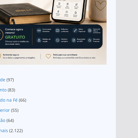
ade
(97)
nto
(83)
do na Fé
(66)
erior
(55)
são
(64)
nais
(2.122)