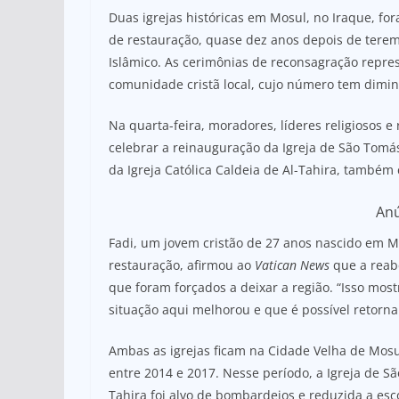
h
a
h
Duas igrejas históricas em Mosul, no Iraque, fo
at
c
ar
de restauração, quase dez anos depois de terem
s
e
e
Islâmico. As cerimônias de reconsagração repr
A
b
comunidade cristã local, cujo número tem dimin
p
o
Na quarta-feira, moradores, líderes religiosos 
p
o
celebrar a reinauguração da Igreja de São Tomá
k
da Igreja Católica Caldeia de Al-Tahira, também
An
Fadi, um jovem cristão de 27 anos nascido em Mo
restauração, afirmou ao
Vatican News
que a reab
que foram forçados a deixar a região. “Isso most
situação aqui melhorou e que é possível retornar
Ambas as igrejas ficam na Cidade Velha de Mosu
entre 2014 e 2017. Nesse período, a Igreja de S
Tahira foi alvo de bombardeios e reduzida a es