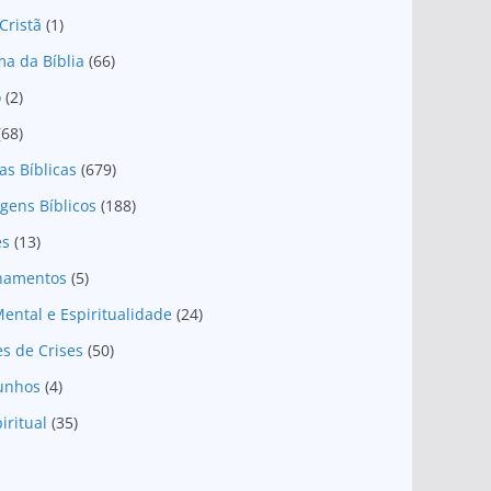
Cristã
(1)
a da Bíblia
(66)
o
(2)
(68)
as Bíblicas
(679)
gens Bíblicos
(188)
es
(13)
onamentos
(5)
ental e Espiritualidade
(24)
es de Crises
(50)
unhos
(4)
iritual
(35)