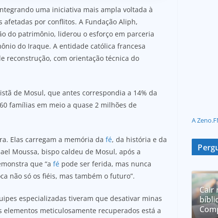
integrando uma iniciativa mais ampla voltada à
 afetadas por conflitos. A Fundação Aliph,
o do patrimônio, liderou o esforço em parceria
ônio do Iraque. A entidade católica francesa
e reconstrução, com orientação técnica do
istã de Mosul, que antes correspondia a 14% da
60 famílias em meio a quase 2 milhões de
A Zeno.F
dra. Elas carregam a memória da
fé
, da história e da
Pergu
ael Moussa, bispo caldeu de Mosul, após a
demonstra que “a
fé
pode ser ferida, mas nunca
a não só os fiéis, mas também o futuro”.
Cair 
uipes especializadas tiveram que desativar minas
bíbli
Comp
 os elementos meticulosamente recuperados está a