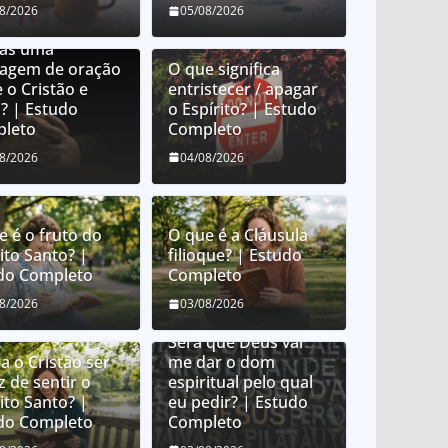
e é orar em
08/2026
05/08/2026
uas? É orar em
uas uma
uagem de oração
O que significa
 o Cristão e
entristecer / apagar
? | Estudo
o Espírito? | Estudo
leto
Completo
08/2026
04/08/2026
e é o fruto do
O que é a Cláusula
ito Santo? |
filioque? | Estudo
do Completo
Completo
Como Deus distribui
08/2026
03/08/2026
dons espirituais?
Será que Deus vai
a o Cristão ser
me dar o dom
z de sentir o
espiritual pelo qual
ito Santo? |
eu pedir? | Estudo
do Completo
Completo