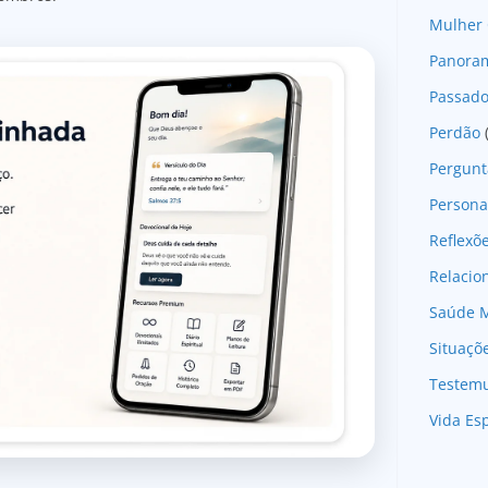
Mulher 
Panoram
Passad
Perdão
Pergunt
Persona
Reflexõ
Relaci
Saúde M
Situaçõ
Testem
Vida Esp