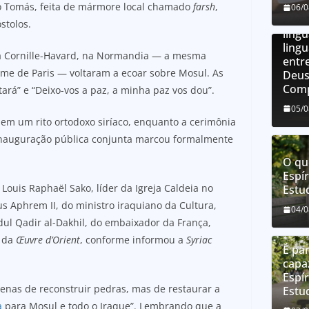
O qu
São Tomás, feita de mármore local chamado
farsh
,
06/
líng
stolos.
líng
ling
ica Cornille-Havard, na Normandia — a mesma
entre
ame de Paris — voltaram a ecoar sobre Mosul. As
Deus
Comp
tará” e “Deixo-vos a paz, a minha paz vos dou”.
05/
em um rito ortodoxo siríaco, enquanto a cerimônia
a inauguração pública conjunta marcou formalmente
O qu
Espír
Louis Raphaël Sako, líder da Igreja Caldeia no
Estu
us Aphrem II, do ministro iraquiano da Cultura,
04/
ul Qadir al-Dakhil, do embaixador da França,
e da
Œuvre d’Orient
, conforme informou a
Syriac
É par
capa
Espír
penas de reconstruir pedras, mas de restaurar a
Estu
a
para Mosul e todo o Iraque”. Lembrando que a