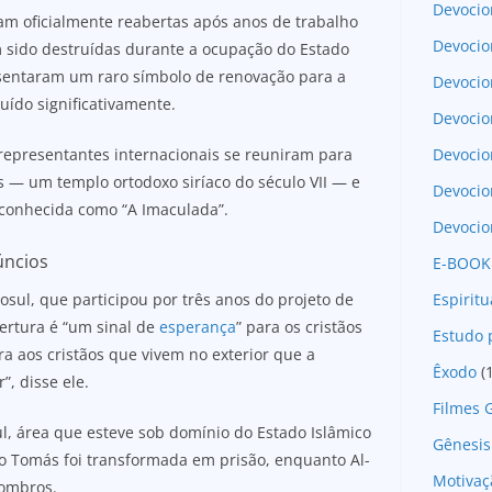
Devocio
ram oficialmente reabertas após anos de trabalho
Devocio
 sido destruídas durante a ocupação do Estado
esentaram um raro símbolo de renovação para a
Devocio
uído significativamente.
Devocio
e representantes internacionais se reuniram para
Devoci
s — um templo ortodoxo siríaco do século VII — e
Devocio
 conhecida como “A Imaculada”.
Devocio
úncios
E-BOOK
sul, que participou por três anos do projeto de
Espirit
ertura é “um sinal de
esperança
” para os cristãos
Estudo 
ra aos cristãos que vivem no exterior que a
Êxodo
(
”, disse ele.
Filmes 
l, área que esteve sob domínio do Estado Islâmico
Gênesis
ão Tomás foi transformada em prisão, enquanto Al-
Motivaç
combros.