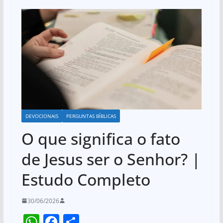
DEVOCIONAIS
PERGUNTAS BÍBLICAS
O que significa o fato
de Jesus ser o Senhor? |
Estudo Completo
30/06/2026
W
F
S