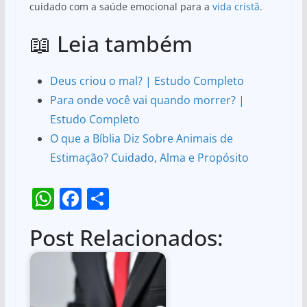
cuidado com a saúde emocional para a
vida cristã
.
📖 Leia também
Deus criou o mal? | Estudo Completo
Para onde você vai quando morrer? |
Estudo Completo
O que a Bíblia Diz Sobre Animais de
Estimação? Cuidado, Alma e Propósito
W
F
S
h
a
h
Post Relacionados:
at
c
ar
s
e
e
A
b