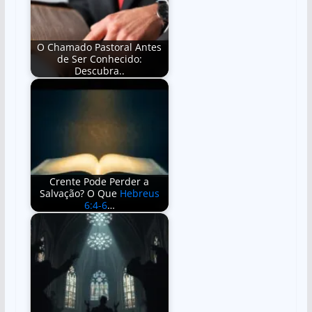
p
o
p
o
k
O Chamado Pastoral Antes
de Ser Conhecido:
Descubra..
Crente Pode Perder a
Salvação? O Que
Hebreus
6:4-6
…