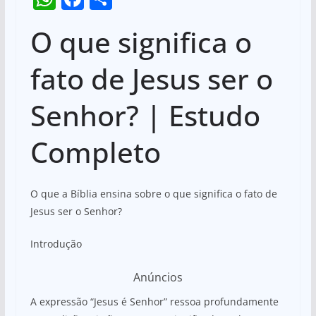
h
a
h
O que significa o
at
c
ar
s
e
e
fato de Jesus ser o
A
b
Senhor? | Estudo
p
o
p
o
Completo
k
O que a Bíblia ensina sobre o que significa o fato de
Jesus ser o Senhor?
Introdução
Anúncios
A expressão “Jesus é Senhor” ressoa profundamente