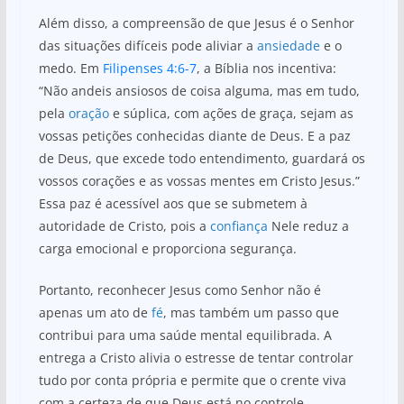
Além disso, a compreensão de que Jesus é o Senhor
das situações difíceis pode aliviar a
ansiedade
e o
medo. Em
Filipenses 4:6-7
, a Bíblia nos incentiva:
“Não andeis ansiosos de coisa alguma, mas em tudo,
pela
oração
e súplica, com ações de graça, sejam as
vossas petições conhecidas diante de Deus. E a paz
de Deus, que excede todo entendimento, guardará os
vossos corações e as vossas mentes em Cristo Jesus.”
Essa paz é acessível aos que se submetem à
autoridade de Cristo, pois a
confiança
Nele reduz a
carga emocional e proporciona segurança.
Portanto, reconhecer Jesus como Senhor não é
apenas um ato de
fé
, mas também um passo que
contribui para uma saúde mental equilibrada. A
entrega a Cristo alivia o estresse de tentar controlar
tudo por conta própria e permite que o crente viva
com a certeza de que Deus está no controle.