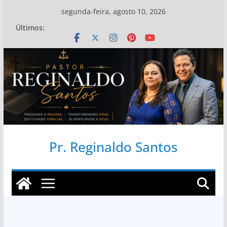
Pular
segunda-feira, agosto 10, 2026
para
Últimos:
o
conteúdo
Pr. Reginaldo Santos