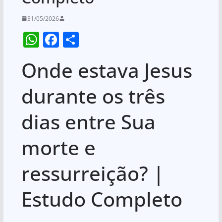
31/05/2026
W
F
S
h
a
h
Onde estava Jesus
at
c
ar
s
e
e
durante os três
A
b
dias entre Sua
p
o
p
o
morte e
k
ressurreição? |
Estudo Completo