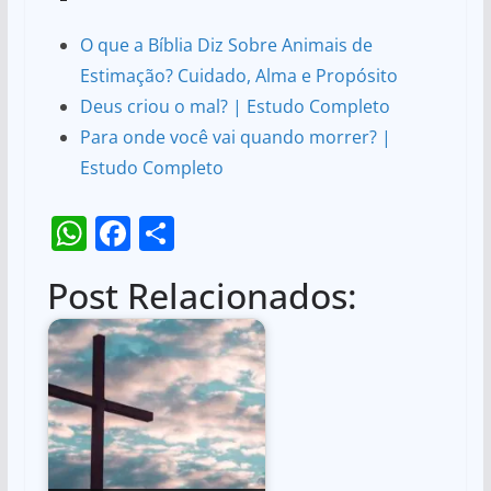
O que a Bíblia Diz Sobre Animais de
Estimação? Cuidado, Alma e Propósito
Deus criou o mal? | Estudo Completo
Para onde você vai quando morrer? |
Estudo Completo
W
F
S
h
a
h
Post Relacionados:
at
c
ar
s
e
e
A
b
p
o
p
o
k