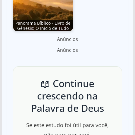
Panorama Bíblico - Livro de
Gênesis: O Início de Tudo
Anúncios
Anúncios
📖 Continue
crescendo na
Palavra de Deus
Se este estudo foi útil para você,
não pare por aqui.