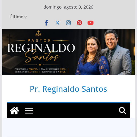
Pular
domingo, agosto 9, 2026
para
Últimos:
o
conteúdo
Pr. Reginaldo Santos