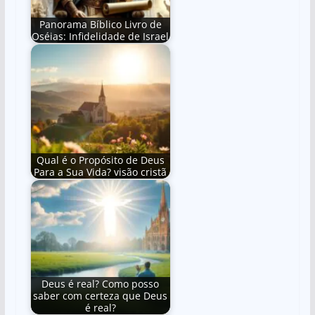
Panorama Bíblico Livro de
Oséias: Infidelidade de Israel
Qual é o Propósito de Deus
Para a Sua Vida? visão cristã
Deus é real? Como posso
saber com certeza que Deus
é real?