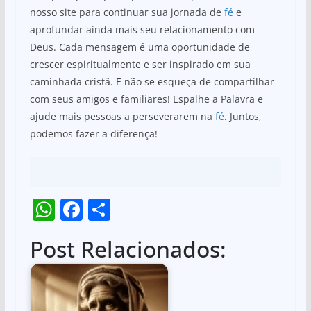
nosso site para continuar sua jornada de
fé
e
aprofundar ainda mais seu relacionamento com
Deus. Cada mensagem é uma oportunidade de
crescer espiritualmente e ser inspirado em sua
caminhada cristã. E não se esqueça de compartilhar
com seus amigos e familiares! Espalhe a Palavra e
ajude mais pessoas a perseverarem na
fé
. Juntos,
podemos fazer a diferença!
W
F
S
h
a
h
Post Relacionados:
at
c
ar
s
e
e
A
b