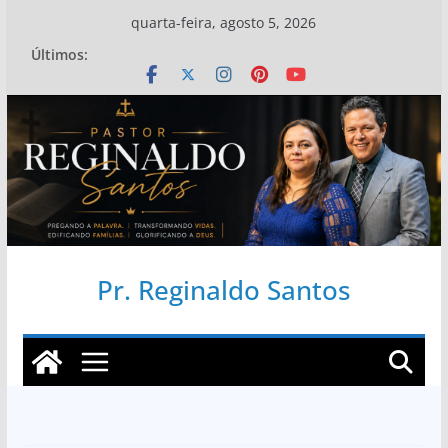
Pular
quarta-feira, agosto 5, 2026
para
Últimos:
o
conteúdo
Pr. Reginaldo Santos