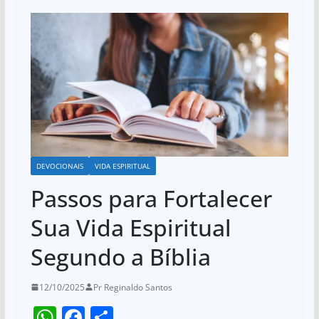
DEVOCIONAIS
VIDA ESPIRITUAL
Passos para Fortalecer
Sua Vida Espiritual
Segundo a Bíblia
12/10/2025
Pr Reginaldo Santos
W
F
S