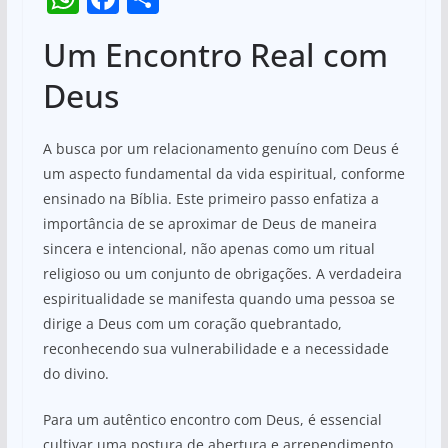
h
a
h
Um Encontro Real com
at
c
ar
s
e
e
Deus
A
b
p
o
A busca por um relacionamento genuíno com Deus é
um aspecto fundamental da vida espiritual, conforme
p
o
ensinado na Bíblia. Este primeiro passo enfatiza a
k
importância de se aproximar de Deus de maneira
sincera e intencional, não apenas como um ritual
religioso ou um conjunto de obrigações. A verdadeira
espiritualidade se manifesta quando uma pessoa se
dirige a Deus com um coração quebrantado,
reconhecendo sua vulnerabilidade e a necessidade
do divino.
Para um autêntico encontro com Deus, é essencial
cultivar uma postura de abertura e arrependimento.