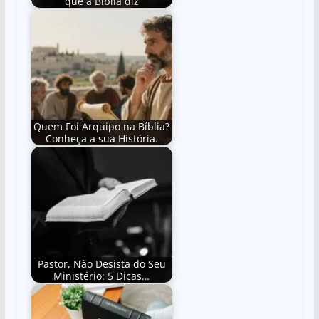
que a Bíblia diz
Quem Foi Arquipo na Bíblia?
Conheça a sua História.
Pastor, Não Desista do Seu
Ministério: 5 Dicas…