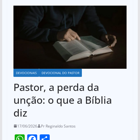
DEVOCIONAIS
DEVOCIONAL DO PASTOR
Pastor, a perda da
unção: o que a Bíblia
diz
17/06/2026
Pr Reginaldo Santos
W
F
S