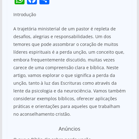
h
a
h
Introdução
at
c
ar
s
e
e
A trajetória ministerial de um pastor é repleta de
A
b
desafios, alegrias e responsabilidades. Um dos
temores que pode assombrar o coração de muitos
p
o
líderes espirituais é a perda unção, um conceito que,
p
o
embora frequentemente discutido, muitas vezes
k
carece de uma compreensão clara e bíblica. Neste
artigo, vamos explorar o que significa a perda da
unção, tanto à luz das Escrituras como através da
lente da psicologia e da neurociência. Vamos também
considerar exemplos bíblicos, oferecer aplicações
práticas e orientações para aqueles que trabalham
no aconselhamento cristão.
Anúncios