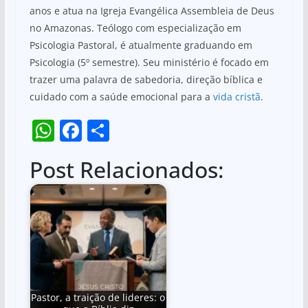
anos e atua na Igreja Evangélica Assembleia de Deus
no Amazonas. Teólogo com especialização em
Psicologia Pastoral, é atualmente graduando em
Psicologia (5º semestre). Seu ministério é focado em
trazer uma palavra de sabedoria, direção bíblica e
cuidado com a saúde emocional para a
vida cristã
.
W
F
S
h
a
h
Post Relacionados:
at
c
ar
s
e
e
A
b
p
o
p
o
k
Pastor, a traição de lideres: o