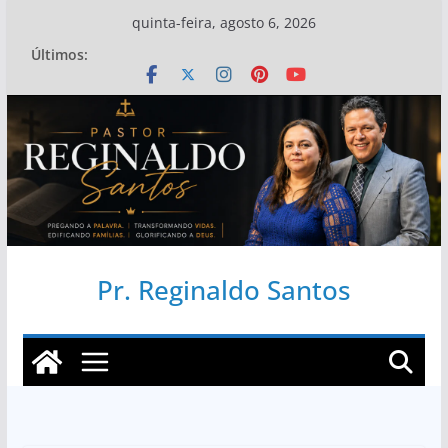
Pular
quinta-feira, agosto 6, 2026
para
Últimos:
o
conteúdo
Pr. Reginaldo Santos