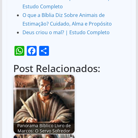
Estudo Completo
O que a Bíblia Diz Sobre Animais de
Estimação? Cuidado, Alma e Propósito
Deus criou o mal? | Estudo Completo
W
F
S
h
a
h
Post Relacionados:
at
c
ar
s
e
e
A
b
p
o
p
o
k
Panorama Bíblico Livro de
Marcos: O Servo Sofredor