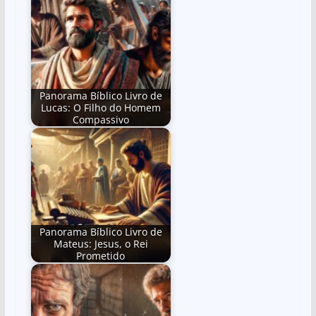
Panorama Bíblico Livro de
Lucas: O Filho do Homem
Compassivo
Panorama Bíblico Livro de
Mateus: Jesus, o Rei
Prometido