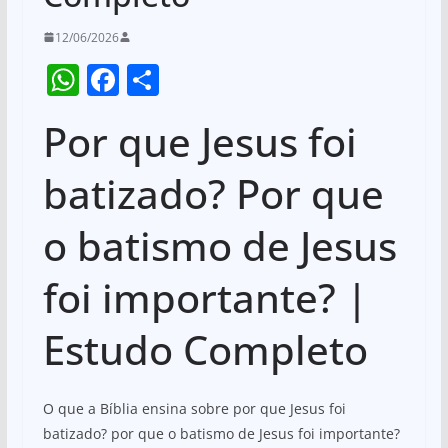
12/06/2026
W
F
S
h
a
h
Por que Jesus foi
at
c
ar
s
e
e
batizado? Por que
A
b
o batismo de Jesus
p
o
p
o
foi importante? |
k
Estudo Completo
O que a Bíblia ensina sobre por que Jesus foi
batizado? por que o batismo de Jesus foi importante?