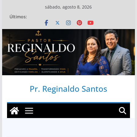
Pular
sábado, agosto 8, 2026
para
Últimos:
o
conteúdo
Pr. Reginaldo Santos