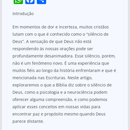
h
a
h
Introdução
at
c
ar
s
e
e
Em momentos de dor e incerteza, muitos cristãos
A
b
lutam com o que é conhecido como o “silêncio de
Deus”. A sensação de que Deus não está
p
o
respondendo às nossas orações pode ser
p
o
profundamente desanimadora. Esse silêncio, porém,
k
não é um fenômeno novo. É uma experiência que
muitos fiéis ao longo da história enfrentaram e que é
mencionada nas Escrituras. Neste artigo,
exploraremos o que a Bíblia diz sobre o silêncio de
Deus, como a psicologia e a neurociência podem
oferecer alguma compreensão, e como podemos
aplicar esses conceitos em nossas vidas para
encontrar paz e propósito mesmo quando Deus
parece distante.