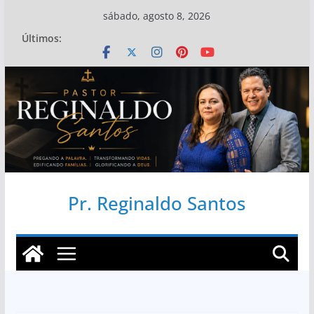
Pular
sábado, agosto 8, 2026
para
Últimos:
o
conteúdo
Pr. Reginaldo Santos