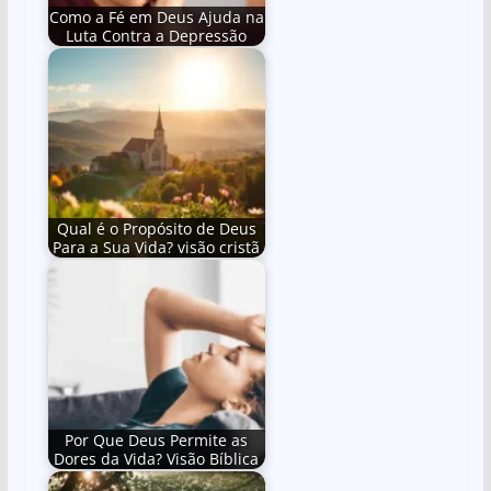
Como a Fé em Deus Ajuda na
Luta Contra a Depressão
Qual é o Propósito de Deus
Para a Sua Vida? visão cristã
Por Que Deus Permite as
Dores da Vida? Visão Bíblica