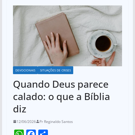
DEVOCIONAIS
SITUAÇÕES DE CRISES
Quando Deus parece
calado: o que a Bíblia
diz
12/06/2026
Pr Reginaldo Santos
W
F
S