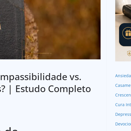
impassibilidade vs.
Ansied
s? | Estudo Completo
Casame
Crescen
Cura Int
Depres
Devocio