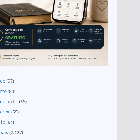
ade
(97)
nto
(83)
do na Fé
(66)
erior
(55)
são
(64)
nais
(2.127)