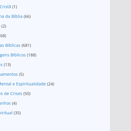
Cristã
(1)
a da Bíblia
(66)
o
(2)
(68)
as Bíblicas
(681)
gens Bíblicos
(188)
es
(13)
onamentos
(5)
ental e Espiritualidade
(24)
es de Crises
(50)
unhos
(4)
iritual
(35)