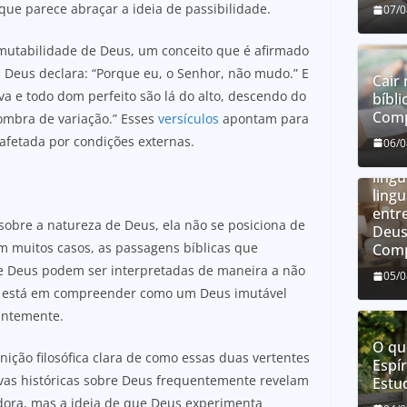
ue parece abraçar a ideia de passibilidade.
07/
imutabilidade de Deus, um conceito que é afirmado
, Deus declara: “Porque eu, o Senhor, não mudo.” E
Cair 
a e todo dom perfeito são lá do alto, descendo do
bíbli
Comp
mbra de variação.” Esses
versículos
apontam para
O qu
afetada por condições externas.
06/
líng
líng
ling
entre
 sobre a natureza de Deus, ela não se posiciona de
Deus
Em muitos casos, as passagens bíblicas que
Comp
e Deus podem ser interpretadas de maneira a não
05/
ade está em compreender como um Deus imutável
antemente.
O qu
nição filosófica clara de como essas duas vertentes
Espír
tivas históricas sobre Deus frequentemente revelam
Estu
ora, mas a ideia de que Deus experimenta