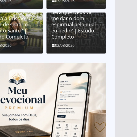
Como Deus distribui
08/2026
03/08/2026
dons espirituais?
Será que Deus vai
a o Cristão ser
me dar o dom
z de sentir o
espiritual pelo qual
ito Santo? |
eu pedir? | Estudo
do Completo
Completo
08/2026
02/08/2026