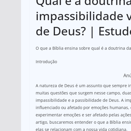
Qual é a doutrin
at
c
ar
s
e
e
impassibilidade v
A
b
de Deus? | Estu
p
o
p
o
k
O que a Bíblia ensina sobre qual é a doutrina d
Introdução
An
A natureza de Deus é um assunto que sempre int
muitas questões que surgem nesse campo, duas
impassibilidade e a passibilidade de Deus. A im
influenciado ou afetado por emoções humanas, 
experimentar emoções e ser afetado pelas ações
artigo, buscaremos entender o que a Bíblia ensi
elas se relacionam com a nossa vida cotidiana.