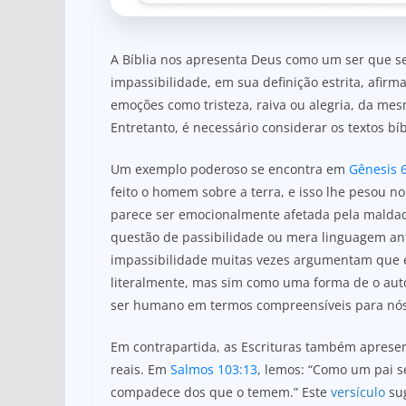
A Bíblia nos apresenta Deus como um ser que se
impassibilidade, em sua definição estrita, afirm
emoções como tristeza, raiva ou alegria, da m
Entretanto, é necessário considerar os textos 
Um exemplo poderoso se encontra em
Gênesis 6
feito o homem sobre a terra, e isso lhe pesou 
parece ser emocionalmente afetada pela maldad
questão de passibilidade ou mera linguagem a
impassibilidade muitas vezes argumentam que 
literalmente, mas sim como uma forma de o autor
ser humano em termos compreensíveis para nós
Em contrapartida, as Escrituras também apres
reais. Em
Salmos 103:13
, lemos: “Como um pai s
compadece dos que o temem.” Este
versículo
sug