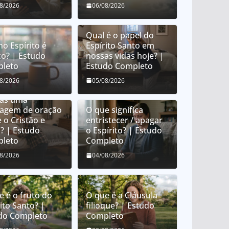
08/2026
06/08/2026
Qual é o papel do
no Espírito é
Espírito Santo em
co? | Estudo
nossas vidas hoje? |
leto
Estudo Completo
e é orar em
08/2026
05/08/2026
uas? É orar em
uas uma
uagem de oração
O que significa
 o Cristão e
entristecer / apagar
? | Estudo
o Espírito? | Estudo
leto
Completo
08/2026
04/08/2026
e é o fruto do
O que é a Cláusula
ito Santo? |
filioque? | Estudo
do Completo
Completo