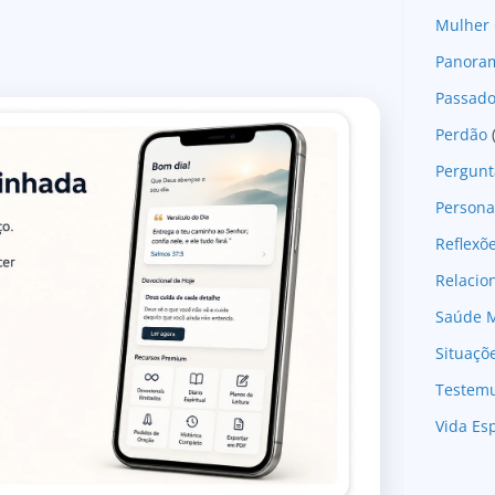
Mulher 
Panoram
Passad
Perdão
Pergunt
Persona
Reflexõ
Relaci
Saúde M
Situaçõ
Testem
Vida Esp