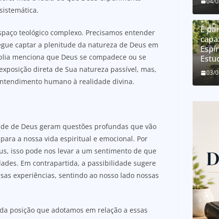
04/
istemática.
É par
espaço teológico complexo. Precisamos entender
capa
gue captar a plenitude da natureza de Deus em
Espír
íblia menciona que Deus se compadece ou se
Estu
exposição direta de Sua natureza passível, mas,
03/
ntendimento humano à realidade divina.
idade de Deus geram questões profundas que vão
para a nossa vida espiritual e emocional. Por
us, isso pode nos levar a um sentimento de que
dades. Em contrapartida, a passibilidade sugere
as experiências, sentindo ao nosso lado nossas
da posição que adotamos em relação a essas