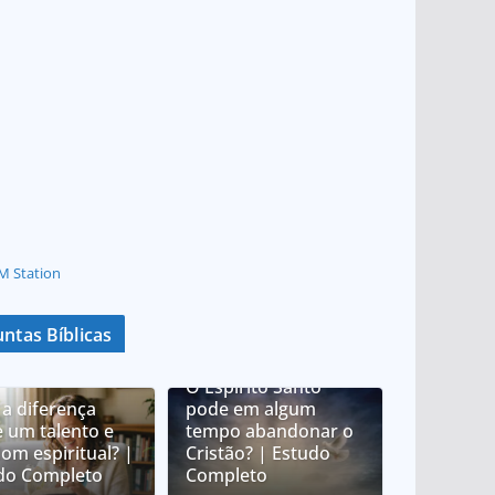
M Station
ntas Bíblicas
O Espírito Santo
 a diferença
pode em algum
e um talento e
tempo abandonar o
om espiritual? |
Cristão? | Estudo
do Completo
Completo