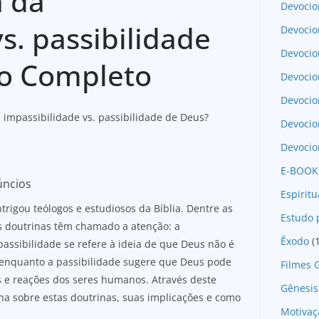
a da
Devocio
s. passibilidade
Devocio
Devocio
do Completo
Devocio
Devoci
a impassibilidade vs. passibilidade de Deus?
Devocio
Devocio
E-BOOK
úncios
Espirit
rigou teólogos e estudiosos da Bíblia. Dentre as
Estudo 
 doutrinas têm chamado a atenção: a
Êxodo
(
passibilidade se refere à ideia de que Deus não é
enquanto a passibilidade sugere que Deus pode
Filmes 
 e reações dos seres humanos. Através deste
Gênesis
na sobre estas doutrinas, suas implicações e como
Motivaç