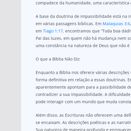
compadece da humanidade, uma característica q
A base da doutrina de impassibilidade está na 
em várias passagens bíblicas. Em
Malaquias 3:6
em
Tiago 1:17
, encontramos que “Toda boa dádiv
Pai das luzes, em quem não há mudança nem so
uma constância na natureza de Deus que não é 
O que a Bíblia Não Diz
Enquanto a Bíblia nos oferece várias descrições
forma definitiva em relação a essas doutrinas. 
aparentemente apontam para a passibilidade d
contradizer a sua impassibilidade. A dificuld
pode interagir com um mundo que muda const
Além disso, as Escrituras não oferecem uma defi
se encaixam. As descrições poéticas e as narra
Sua natureza de maneira profunda e enriqueced