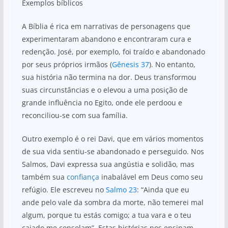
Exemplos bíblicos
A Bíblia é rica em narrativas de personagens que
experimentaram abandono e encontraram cura e
redenção. José, por exemplo, foi traído e abandonado
por seus próprios irmãos (
Gênesis 37
). No entanto,
sua história não termina na dor. Deus transformou
suas circunstâncias e o elevou a uma posição de
grande influência no Egito, onde ele perdoou e
reconciliou-se com sua família.
Outro exemplo é o rei Davi, que em vários momentos
de sua vida sentiu-se abandonado e perseguido. Nos
Salmos, Davi expressa sua angústia e solidão, mas
também sua
confiança
inabalável em Deus como seu
refúgio. Ele escreveu no
Salmo 23
: “Ainda que eu
ande pelo vale da sombra da morte, não temerei mal
algum, porque tu estás comigo; a tua vara e o teu
cajado me consolam”. Estas histórias nos ensinam