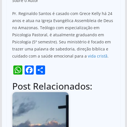
Sobre o Autor
Pr. Reginaldo Santos é casado com Grece Kelly há 24
anos e atua na Igreja Evangélica Assembleia de Deus
no Amazonas. Teólogo com especialização em
Psicologia Pastoral, é atualmente graduando em
Psicologia (5º semestre). Seu ministério é focado em
trazer uma palavra de sabedoria, direção bíblica e
cuidado com a saúde emocional para a
vida cristã
.
W
F
S
h
a
h
Post Relacionados:
at
c
ar
s
e
e
A
b
p
o
p
o