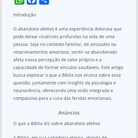
h
a
h
Introdução
at
c
ar
s
e
e
O abandono afetivo é uma experiência dolorosa que
A
b
pode deixar cicatrizes profundas na vida de uma
pessoa. Seja no contexto familiar, de amizades ou
p
o
relacionamentos amorosos, sentir-se abandonado
p
o
afeta nossa percepção de valor próprio e a
k
capacidade de formar vínculos saudáveis. Este artigo
busca explorar o que a Bíblia nos ensina sobre essa
questão, juntamente com insights da psicologia e
neurociência, oferecendo uma visão integrada e
compassiva para a cura das feridas emocionais.
Anúncios
O que a Bíblia diz sobre abandono afetivo
A Bíblia, em sua sabedoria eterna, aborda de