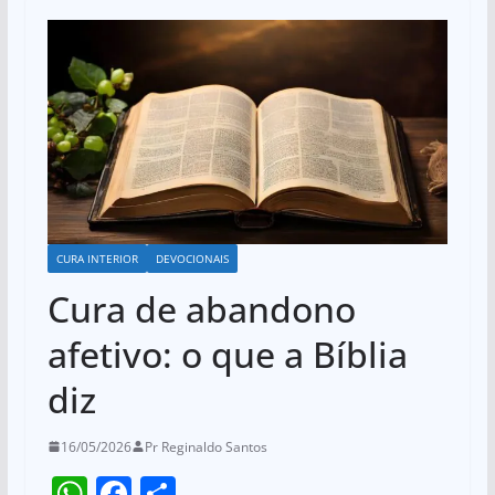
CURA INTERIOR
DEVOCIONAIS
Cura de abandono
afetivo: o que a Bíblia
diz
16/05/2026
Pr Reginaldo Santos
W
F
S