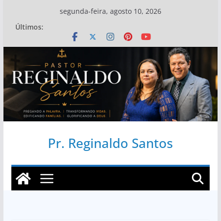
Pular
segunda-feira, agosto 10, 2026
para
Últimos:
o
conteúdo
Pr. Reginaldo Santos