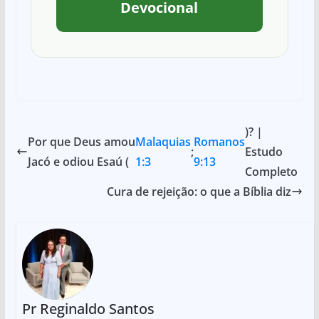
Devocional
)? |
Por que Deus amou
Malaquias
Romanos
;
Estudo
Jacó e odiou Esaú (
1:3
9:13
Completo
Cura de rejeição: o que a Bíblia diz
Pr Reginaldo Santos