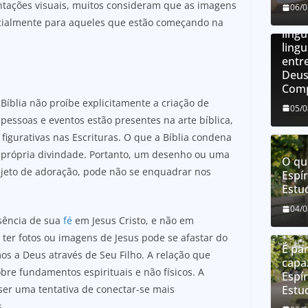
tações visuais, muitos consideram que as imagens
O qu
06/
líng
cialmente para aqueles que estão começando na
líng
ling
entre
Deus
Comp
íblia não proíbe explicitamente a criação de
05/
pessoas e eventos estão presentes na arte bíblica,
figurativas nas Escrituras. O que a Bíblia condena
 própria divindade. Portanto, um desenho ou uma
O qu
objeto de adoração, pode não se enquadrar nos
Espír
Estu
04/
sência de sua
fé
em Jesus Cristo, e não em
 ter fotos ou imagens de Jesus pode se afastar do
É par
s a Deus através de Seu Filho. A relação que
capa
re fundamentos espirituais e não físicos. A
Espír
ser uma tentativa de conectar-se mais
Estu
.