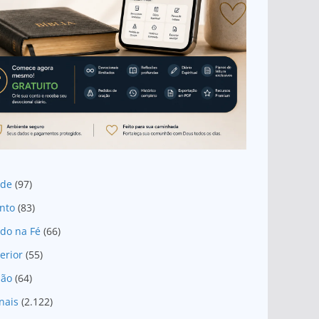
ade
(97)
nto
(83)
do na Fé
(66)
erior
(55)
são
(64)
nais
(2.122)