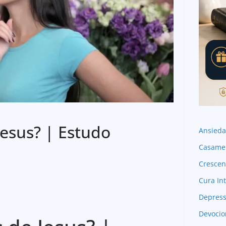
Jesus? | Estudo
Ansied
Casame
Crescen
Cura Int
Depres
Devocio