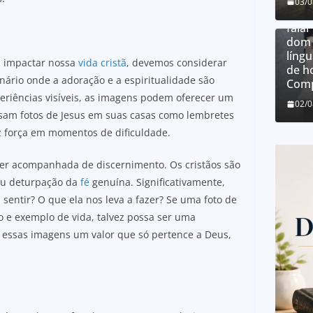
03/
O qu
falar
dom 
língu
m impactar nossa
vida cristã
, devemos considerar
de h
nário onde a adoração e a espiritualidade são
Comp
riências visíveis, as imagens podem oferecer um
02/
usam fotos de Jesus em suas casas como lembretes
z força em momentos de dificuldade.
ser acompanhada de discernimento. Os cristãos são
 ou deturpação da
fé
genuína. Significativamente,
entir? O que ela nos leva a fazer? Se uma foto de
io e exemplo de vida, talvez possa ser uma
a essas imagens um valor que só pertence a Deus,