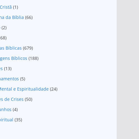
Cristã
(1)
a da Bíblia
(66)
o
(2)
(68)
as Bíblicas
(679)
gens Bíblicos
(188)
es
(13)
onamentos
(5)
ental e Espiritualidade
(24)
es de Crises
(50)
unhos
(4)
iritual
(35)