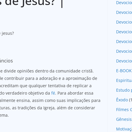
s de Jesus? |
Devocio
Devocio
Devocio
Devocio
e jesus?
Devoci
Devocio
úncios
Devocio
E-BOOK
e divide opiniões dentro da comunidade cristã.
de contribuir para a adoração e a aproximação de
Espirit
acreditam que qualquer tentativa de replicar a
Estudo 
 do verdadeiro objetivo da
fé
. Para abordar essa
Êxodo
(
realmente ensina, assim como suas implicações para
turas, as tradições da Igreja, além de considerar
Filmes 
tema.
Gênesis
Motivaç