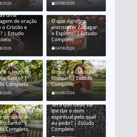
e é orar em
08/2026
05/08/2026
uas? É orar em
uas uma
uagem de oração
O que significa
 o Cristão e
entristecer / apagar
? | Estudo
o Espírito? | Estudo
leto
Completo
08/2026
04/08/2026
e é o fruto do
O que é a Cláusula
ito Santo? |
filioque? | Estudo
do Completo
Completo
Como Deus distribui
08/2026
03/08/2026
dons espirituais?
Será que Deus vai
a o Cristão ser
me dar o dom
z de sentir o
espiritual pelo qual
ito Santo? |
eu pedir? | Estudo
do Completo
Completo