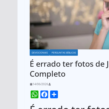
DEVOCIONAIS
PERGUNTAS BÍBLICAS
É errado ter fotos de 
Completo
14/06/2026
W
F
S
h
a
h