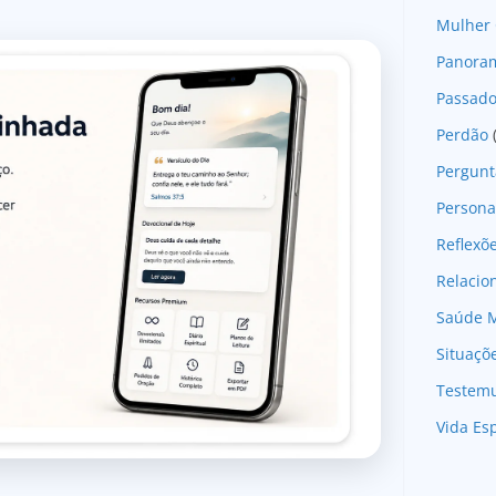
Mulher 
Panoram
Passad
Perdão
Pergunt
Persona
Reflexõ
Relaci
Saúde M
Situaçõ
Testem
Vida Esp