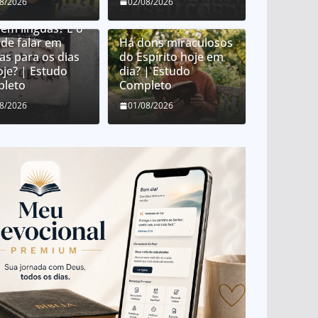
08/2026
02/08/2026
e é o dom de
 em línguas? É o
de falar em
Há dons miraculosos
as para os dias
do Espírito hoje em
oje? | Estudo
dia? | Estudo
leto
Completo
08/2026
01/08/2026