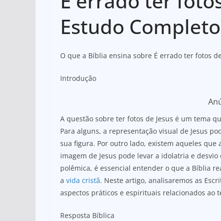
É errado ter foto
at
c
ar
s
e
e
Estudo Completo
A
b
p
o
O que a Bíblia ensina sobre É errado ter fotos d
p
o
k
Introdução
An
A questão sobre ter fotos de Jesus é um tema qu
Para alguns, a representação visual de Jesus po
sua figura. Por outro lado, existem aqueles que 
imagem de Jesus pode levar a idolatria e desvio
polêmica, é essencial entender o que a Bíblia 
a
vida cristã
. Neste artigo, analisaremos as Escri
aspectos práticos e espirituais relacionados ao 
Resposta Bíblica