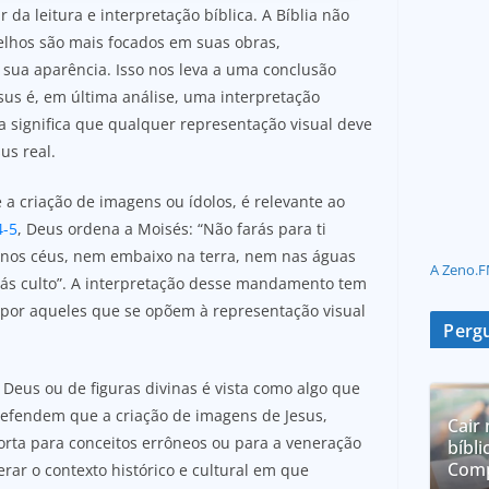
da leitura e interpretação bíblica. A Bíblia não
gelhos são mais focados em suas obras,
sua aparência. Isso nos leva a uma conclusão
esus é, em última análise, uma interpretação
sa significa que qualquer representação visual deve
us real.
 criação de imagens ou ídolos, é relevante ao
4-5
, Deus ordena a Moisés: “Não farás para ti
nos céus, nem embaixo na terra, nem nas águas
A Zeno.F
rás culto”. A interpretação desse mandamento tem
 por aqueles que se opõem à representação visual
Pergu
 Deus ou de figuras divinas é vista como algo que
s defendem que a criação de imagens de Jesus,
Cair 
rta para conceitos errôneos ou para a veneração
bíbli
Comp
ar o contexto histórico e cultural em que