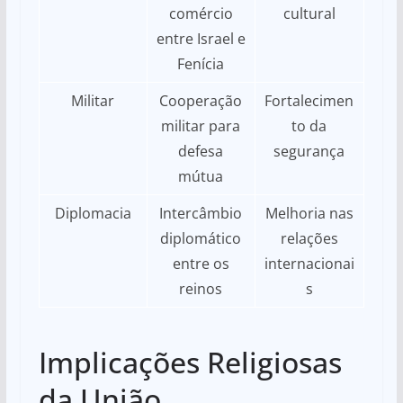
comércio
cultural
entre Israel e
Fenícia
Militar
Cooperação
Fortalecimen
militar para
to da
defesa
segurança
mútua
Diplomacia
Intercâmbio
Melhoria nas
diplomático
relações
entre os
internacionai
reinos
s
Implicações Religiosas
da União