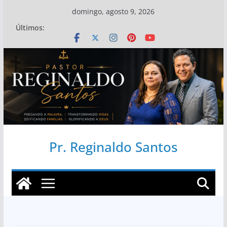
Pular
domingo, agosto 9, 2026
para
Últimos:
o
conteúdo
Pr. Reginaldo Santos