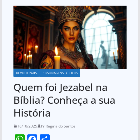
DEVOCIONAIS
PERSONAGENS BÍBLICOS
Quem foi Jezabel na
Bíblia? Conheça a sua
História
18/10/2025
Pr Reginaldo Santos
W
F
S