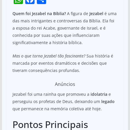
h
a
h
Quem foi Jezabel na Bíblia?
A figura de
Jezabel
é uma
at
c
ar
das mais intrigantes e controversas da Bíblia. Ela foi
s
e
e
a esposa do rei Acabe, governante de Israel, e é
A
b
conhecida por suas ações que influenciaram
p
o
significativamente a história bíblica.
p
o
Mas o que torna Jezabel tão fascinante?
Sua história é
k
marcada por eventos dramáticos e decisões que
tiveram consequências profundas.
Anúncios
Jezabel foi uma rainha que promoveu a
idolatria
e
perseguiu os profetas de Deus, deixando um
legado
que permanece na memória coletiva até hoje.
Pontos Principais