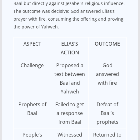
Baal but directly against Jezabel’s religious influence.
The outcome was decisive: God answered Elias’s
prayer with fire, consuming the offering and proving
the power of Yahweh.
ASPECT
ELIAS’S
OUTCOME
ACTION
Challenge
Proposed a
God
test between
answered
Baal and
with fire
Yahweh
Prophets of
Failed to get
Defeat of
Baal
a response
Baal’s
from Baal
prophets
People’s
Witnessed
Returned to