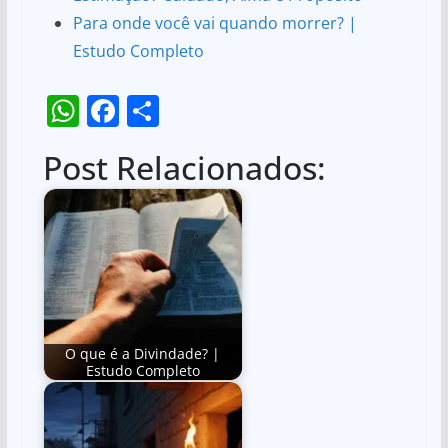
Para onde você vai quando morrer? |
Estudo Completo
W
F
S
h
a
h
Post Relacionados:
at
c
ar
s
e
e
A
b
p
o
p
o
k
O que é a Divindade? |
Estudo Completo