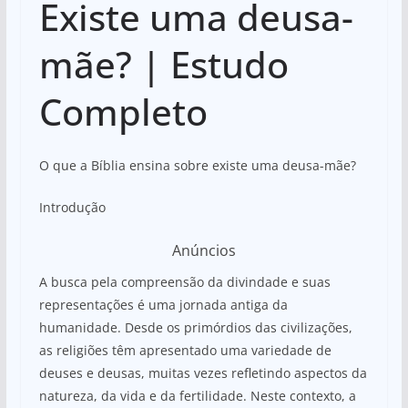
Existe uma deusa-
at
c
ar
s
e
e
mãe? | Estudo
A
b
Completo
p
o
p
o
k
O que a Bíblia ensina sobre existe uma deusa-mãe?
Introdução
Anúncios
A busca pela compreensão da divindade e suas
representações é uma jornada antiga da
humanidade. Desde os primórdios das civilizações,
as religiões têm apresentado uma variedade de
deuses e deusas, muitas vezes refletindo aspectos da
natureza, da vida e da fertilidade. Neste contexto, a