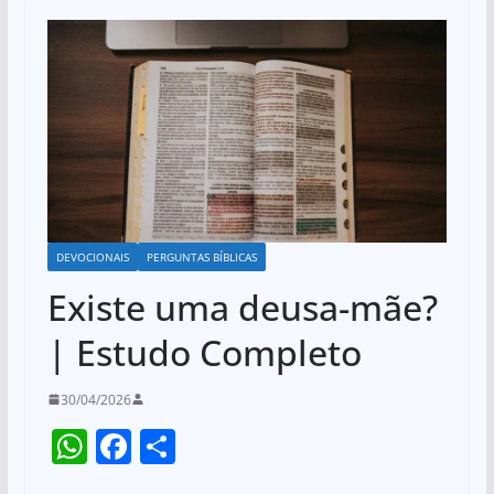
DEVOCIONAIS
PERGUNTAS BÍBLICAS
Existe uma deusa-mãe?
| Estudo Completo
30/04/2026
W
F
S
h
a
h