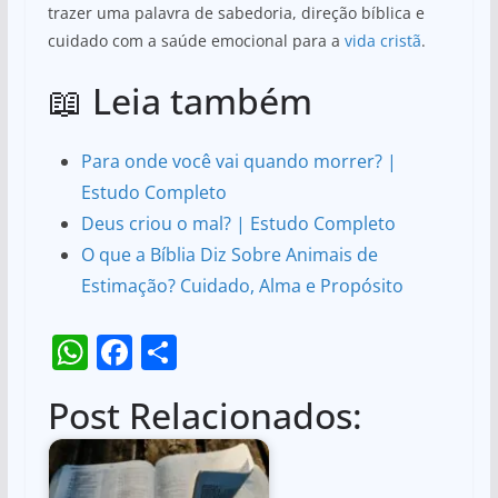
trazer uma palavra de sabedoria, direção bíblica e
cuidado com a saúde emocional para a
vida cristã
.
📖 Leia também
Para onde você vai quando morrer? |
Estudo Completo
Deus criou o mal? | Estudo Completo
O que a Bíblia Diz Sobre Animais de
Estimação? Cuidado, Alma e Propósito
W
F
S
h
a
h
Post Relacionados:
at
c
ar
s
e
e
A
b