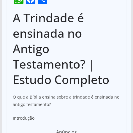
h
a
h
A Trindade é
at
c
ar
s
e
e
ensinada no
A
b
Antigo
p
o
p
o
Testamento? |
k
Estudo Completo
O que a Bíblia ensina sobre a trindade é ensinada no
antigo testamento?
Introdução
Anúncios