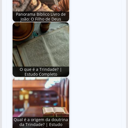
Panorama Bíblico Livro de
João: O Filho de Deus
O que é a Trindade? |
Estudo Completo
Qual é a origem da doutrina
da Trindade? | Estudo