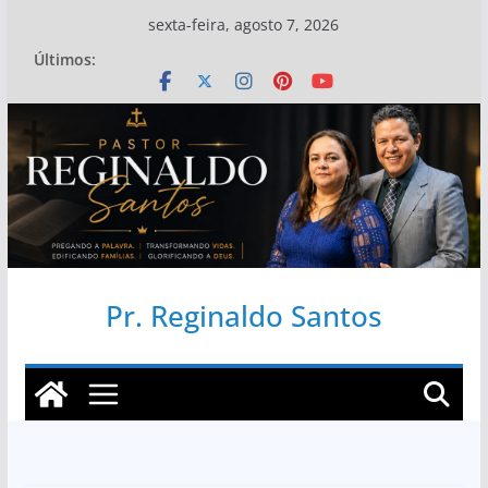
Pular
sexta-feira, agosto 7, 2026
para
Últimos:
o
conteúdo
Pr. Reginaldo Santos