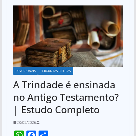
DEVOCIONAIS
PERGUNTAS BÍBLICAS
A Trindade é ensinada
no Antigo Testamento?
| Estudo Completo
23/05/2026
W
F
S